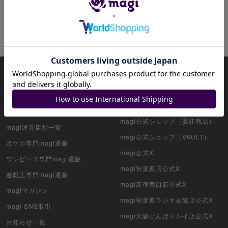
ホットキーワード
ナミ
ヤマト
magiについて
magi公式アカウント一覧
HOME
magi公式ショップ（コレクター向
け）
アプリ版magi
magi公式ショップ（委託商品）
magi運営店舗一覧
magi公式ショップ（VAULT）
ポケカ専門magi通販
magi公式X
ワンピース専門magi通販
magi秋葉原店公式X
遊戯王専門magi通販
magi新宿西口店公式X
magiマガジン
magi秋葉原ラジオ会館店公式X
magi SNS取引
magi大阪なんばマルイ店公式X
お知らせ一覧