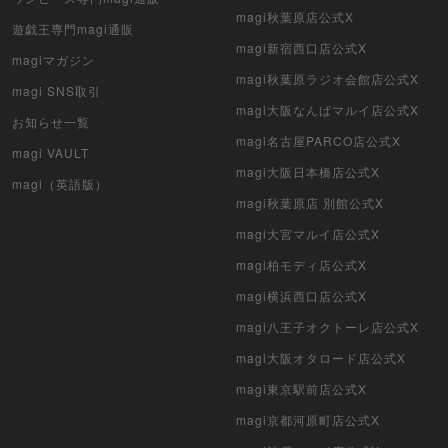
magi秋葉原店公式X
遊戯王専門magi通販
magi新宿西口店公式X
magiマガジン
magi秋葉原ラジオ会館店公式X
magi SNS取引
magi大阪なんばマルイ店公式X
お知らせ一覧
magi名古屋PARCO店公式X
magi VAULT
magi大阪日本橋店公式X
magi（英語版）
magi秋葉原店 別館公式X
magi大宮マルイ店公式X
magi柏モディ店公式X
magi横浜西口店公式X
magi八王子オクトーレ店公式X
magi大阪オタロード店公式X
magi東京駅前店公式X
magi京都河原町店公式X