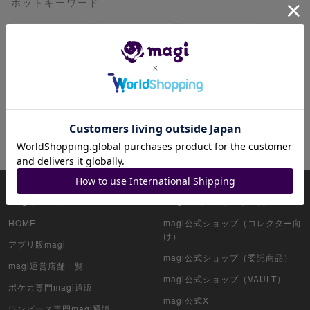
ホットキーワード
ピカチュウ
レックウザ
リザードン
ミュウ
ブラッキー
ミュウツー
リーリエ
ゲンガー
ニンフィア
サーナイト
magiについて
magi公式アカウント一覧
HOME
magi公式ショップ（コレクター向
け）
アプリ版magi
magi公式ショップ（委託商品）
magi運営店舗一覧
magi公式ショップ（VAULT）
ポケカ専門magi通販
magi公式X
ワンピース専門magi通販