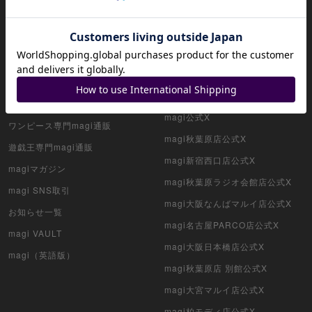
magiについて
magi公式アカウント一覧
HOME
magi公式ショップ（コレクター向
け）
アプリ版magi
magi公式ショップ（委託商品）
magi運営店舗一覧
magi公式ショップ（VAULT）
ポケカ専門magi通販
magi公式X
ワンピース専門magi通販
magi秋葉原店公式X
遊戯王専門magi通販
magi新宿西口店公式X
magiマガジン
magi秋葉原ラジオ会館店公式X
magi SNS取引
magi大阪なんばマルイ店公式X
お知らせ一覧
magi名古屋PARCO店公式X
magi VAULT
magi大阪日本橋店公式X
magi（英語版）
magi秋葉原店 別館公式X
magi大宮マルイ店公式X
magi柏モディ店公式X