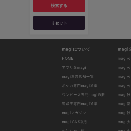
リセット
magiについて
mag
HOME
mag
アプリ版magi
mag
magi運営店舗一覧
magi
ポケカ専門magi通販
magi
ワンピース専門magi通販
magi
遊戯王専門magi通販
magi
magiマガジン
mag
magi SNS取引
mag
お知らせ一覧
magi