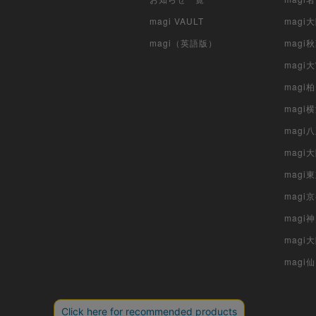
magi VAULT
magi
magi（英語版）
magi
magi
magi
magi
mag
mag
magi
magi
magi
mag
magi