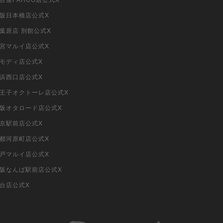
大阪日本橋店公式X
秋葉原店 別館公式X
大宮マルイ店公式X
柏モディ店公式X
横浜西口店公式X
i八王子オクトーレ店公式X
i大阪オタロード店公式X
東京駅前店公式X
京都河原町店公式X
神戸マルイ店公式X
i大阪なんば駅前店公式X
仙台店公式X