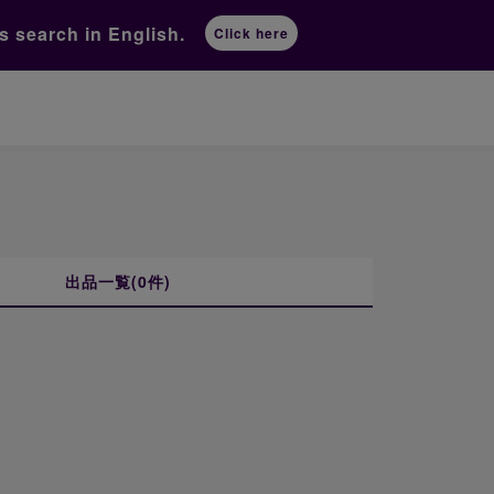
ts
search in English.
Click here
出品一覧(0件)