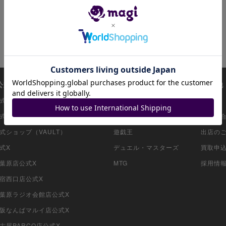
i公式アカウント一覧
注目商品一覧
その他
i公式ショップ（コレクター向け）
ポケモンカード
ガイド
i公式ショップ（委託商品）
ワンピースカード
お問い
公式ショップ（VAULT）
遊戯王
出店の
公式X
デュエル・マスターズ
買取申
秋葉原店公式X
MTG
採用情
新宿西口店公式X
i秋葉原ラジオ会館店公式X
i大阪なんばマルイ店公式X
名古屋PARCO店公式X