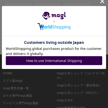
レックウザ
リザードン
ピカチュウ
リーリエ
ミュウツー
ブラッキー
ミュウ
ゲンガー
ニンフィア
イーブイ
magiについて
magi公式アカウント一覧
HOME
magi公式ショップ（コレクター向
け）
アプリ版magi
magi公式ショップ（委託商品）
magi運営店舗一覧
magi公式ショップ（VAULT）
ポケカ専門magi通販
magi公式X
ワンピース専門magi通販
magi秋葉原店公式X