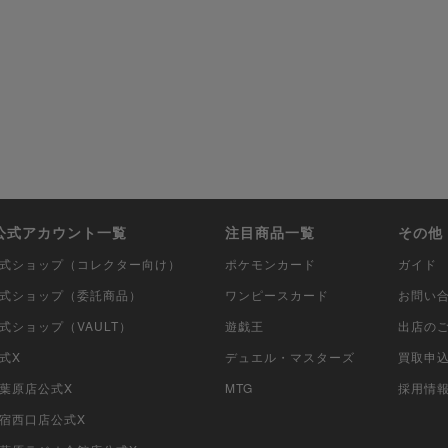
i公式アカウント一覧
注目商品一覧
その他
i公式ショップ（コレクター向け）
ポケモンカード
ガイド
i公式ショップ（委託商品）
ワンピースカード
お問い
公式ショップ（VAULT）
遊戯王
出店の
公式X
デュエル・マスターズ
買取申
秋葉原店公式X
MTG
採用情
新宿西口店公式X