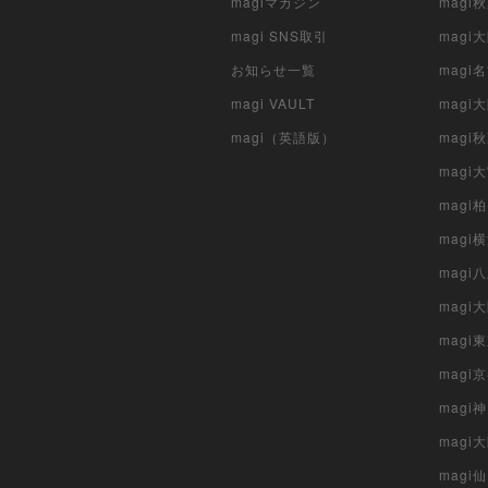
magiマガジン
mag
magi SNS取引
mag
お知らせ一覧
magi
magi VAULT
magi
magi（英語版）
magi
magi
magi
magi
mag
mag
magi
magi
magi
mag
magi