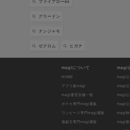
ファイアローex
グラードン
ナンジャモ
ゼクロム
ヒガナ
magiについて
mag
HOME
mag
アプリ版magi
mag
magi運営店舗一覧
magi
ポケカ専門magi通販
magi
ワンピース専門magi通販
magi
遊戯王専門magi通販
magi