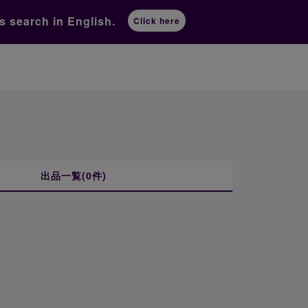
ts
search in English.
Click here
出品一覧(0件)