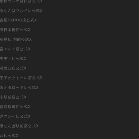
i秋葉原ラジオ会館店公式X
i大阪なんばマルイ店公式X
名古屋PARCO店公式X
大阪日本橋店公式X
秋葉原店 別館公式X
大宮マルイ店公式X
柏モディ店公式X
横浜西口店公式X
i八王子オクトーレ店公式X
i大阪オタロード店公式X
東京駅前店公式X
京都河原町店公式X
神戸マルイ店公式X
i大阪なんば駅前店公式X
仙台店公式X