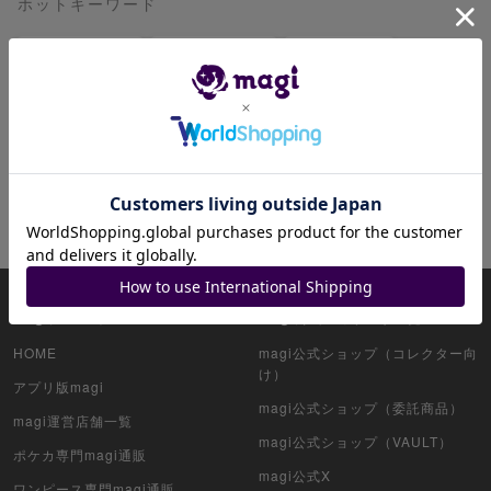
ホットキーワード
リザードン
レックウザ
リーリエ
ブラッキー
ミュウツー
ピカチュウ
ミュウ
ゲンガー
イーブイ
ニンフィア
magiについて
magi公式アカウント一覧
HOME
magi公式ショップ（コレクター向
け）
アプリ版magi
magi公式ショップ（委託商品）
magi運営店舗一覧
magi公式ショップ（VAULT）
ポケカ専門magi通販
magi公式X
ワンピース専門magi通販