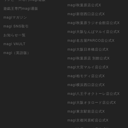
magi秋葉原店公式X
遊戯王専門magi通販
magi新宿西口店公式X
magiマガジン
magi秋葉原ラジオ会館店公式X
magi SNS取引
magi大阪なんばマルイ店公式X
お知らせ一覧
magi名古屋PARCO店公式X
magi VAULT
magi大阪日本橋店公式X
magi（英語版）
magi秋葉原店 別館公式X
magi大宮マルイ店公式X
magi柏モディ店公式X
magi横浜西口店公式X
magi八王子オクトーレ店公式X
magi大阪オタロード店公式X
magi東京駅前店公式X
magi京都河原町店公式X