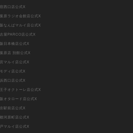
新宿西口店公式X
i秋葉原ラジオ会館店公式X
i大阪なんばマルイ店公式X
名古屋PARCO店公式X
大阪日本橋店公式X
秋葉原店 別館公式X
大宮マルイ店公式X
柏モディ店公式X
横浜西口店公式X
i八王子オクトーレ店公式X
i大阪オタロード店公式X
東京駅前店公式X
京都河原町店公式X
神戸マルイ店公式X