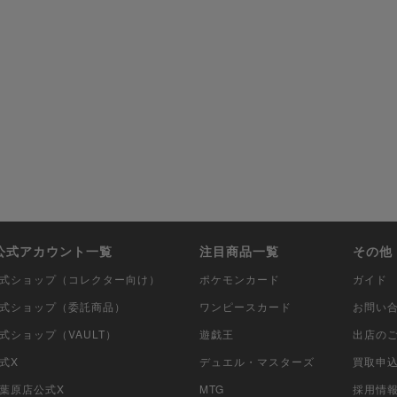
i公式アカウント一覧
注目商品一覧
その他
i公式ショップ（コレクター向け）
ポケモンカード
ガイド
i公式ショップ（委託商品）
ワンピースカード
お問い
公式ショップ（VAULT）
遊戯王
出店の
公式X
デュエル・マスターズ
買取申
秋葉原店公式X
MTG
採用情