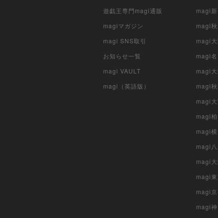
遊戯王専門magi通販
magi
magiマガジン
mag
magi SNS取引
mag
お知らせ一覧
magi
magi VAULT
magi
magi（英語版）
magi
magi
magi
magi
mag
mag
magi
magi
magi