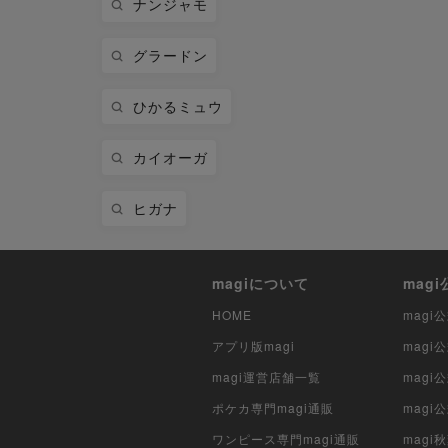
ナンジャモ
グラードン
ひかるミュウ
カイオーガ
ヒガナ
magiについて
mag
HOME
mag
アプリ版magi
mag
magi運営店舗一覧
magi
ポケカ専門magi通販
magi
ワンピース専門magi通販
magi