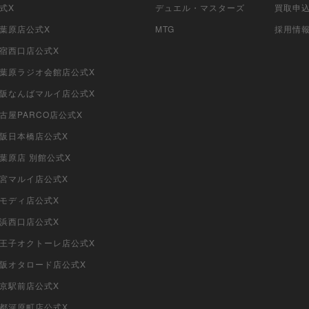
公式X
デュエル・マスターズ
買取申
秋葉原店公式X
MTG
採用情
新宿西口店公式X
i秋葉原ラジオ会館店公式X
i大阪なんばマルイ店公式X
名古屋PARCO店公式X
大阪日本橋店公式X
秋葉原店 別館公式X
大宮マルイ店公式X
柏モディ店公式X
横浜西口店公式X
i八王子オクトーレ店公式X
i大阪オタロード店公式X
東京駅前店公式X
京都河原町店公式X