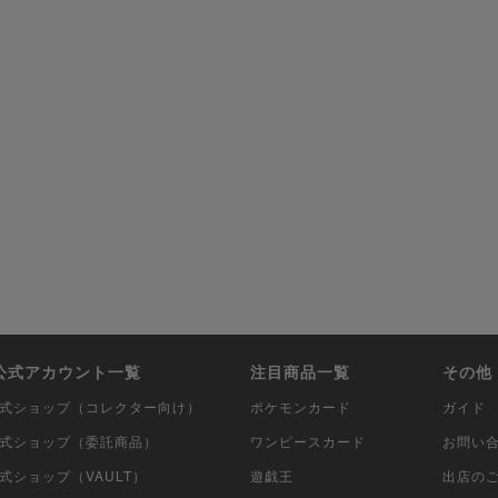
i公式アカウント一覧
注目商品一覧
その他
i公式ショップ（コレクター向け）
ポケモンカード
ガイド
i公式ショップ（委託商品）
ワンピースカード
お問い
公式ショップ（VAULT）
遊戯王
出店の