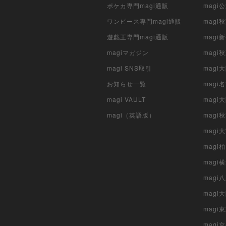
ポケカ専門magi通販
magi
ワンピース専門magi通販
magi
遊戯王専門magi通販
magi
magiマガジン
mag
magi SNS取引
mag
お知らせ一覧
magi
magi VAULT
magi
magi（英語版）
magi
magi
magi
magi
mag
mag
magi
magi