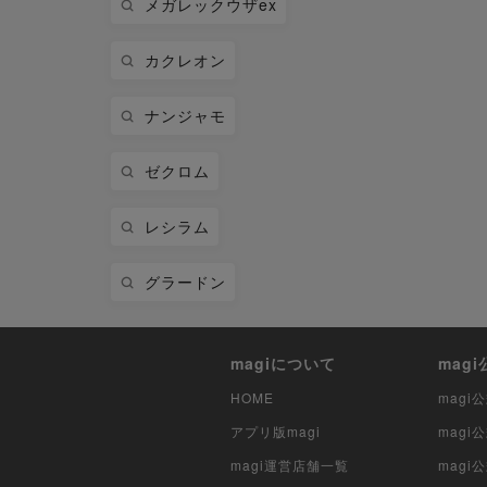
メガレックウザex
カクレオン
ナンジャモ
ゼクロム
レシラム
グラードン
magiについて
mag
HOME
mag
アプリ版magi
mag
magi運営店舗一覧
magi