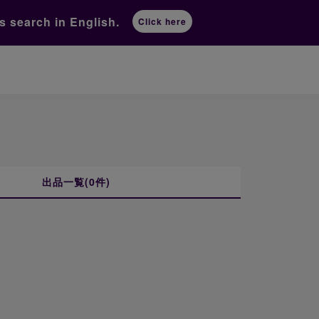
ts
search in English.
Click here
出品一覧(0件)