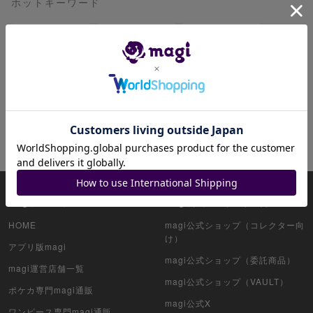
ホットキーワード
ピカチュウ
レックウザ
リザードン
ミュウ
ブラッキー
ミュウツー
リーリエ
ゲンガー
ニンフィア
サーナイト
magiについて
magi公式アカウント一覧
HOME
magi公式ショップ（コレクター向
け）
アプリ版magi
magi公式ショップ（委託商品）
magi運営店舗一覧
magi公式ショップ（VAULT）
ポケカ専門magi通販
magi公式X
ワンピース専門magi通販