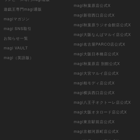
magi秋葉原店公式X
遊戯王専門magi通販
magi新宿西口店公式X
magiマガジン
magi秋葉原ラジオ会館店公式X
magi SNS取引
magi大阪なんばマルイ店公式X
お知らせ一覧
magi名古屋PARCO店公式X
magi VAULT
magi大阪日本橋店公式X
magi（英語版）
magi秋葉原店 別館公式X
magi大宮マルイ店公式X
magi柏モディ店公式X
magi横浜西口店公式X
magi八王子オクトーレ店公式X
magi大阪オタロード店公式X
magi東京駅前店公式X
magi京都河原町店公式X