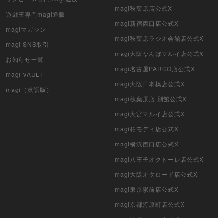
magi秋葉原店公式X
遊戯王専門magi通販
magi新宿西口店公式X
magiマガジン
magi秋葉原ラジオ会館店公式X
magi SNS取引
magi大阪なんばマルイ店公式X
お知らせ一覧
magi名古屋PARCO店公式X
magi VAULT
magi大阪日本橋店公式X
magi（英語版）
magi秋葉原店 別館公式X
magi大宮マルイ店公式X
magi柏モディ店公式X
magi横浜西口店公式X
magi八王子オクトーレ店公式X
magi大阪オタロード店公式X
magi東京駅前店公式X
magi京都河原町店公式X