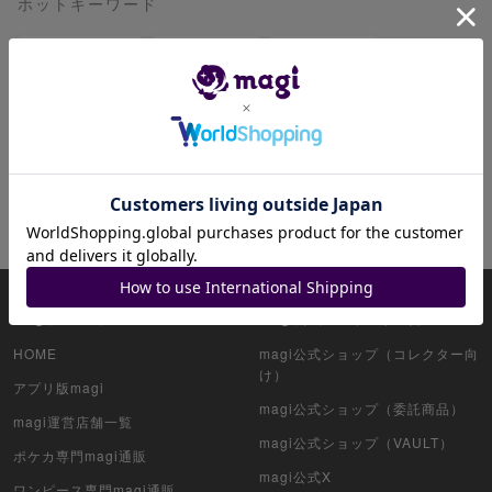
ホットキーワード
ピカチュウ
ゲンガー
リーリエ
レックウザ
ブラッキー
ミュウ
ミュウツー
リザードン
ニンフィア
ファイアローex
magiについて
magi公式アカウント一覧
HOME
magi公式ショップ（コレクター向
け）
アプリ版magi
magi公式ショップ（委託商品）
magi運営店舗一覧
magi公式ショップ（VAULT）
ポケカ専門magi通販
magi公式X
ワンピース専門magi通販