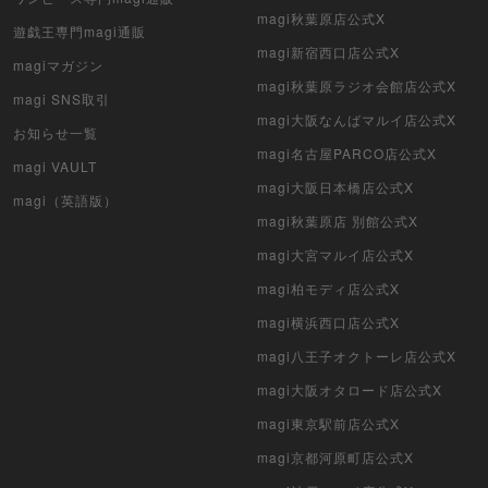
magi秋葉原店公式X
遊戯王専門magi通販
magi新宿西口店公式X
magiマガジン
magi秋葉原ラジオ会館店公式X
magi SNS取引
magi大阪なんばマルイ店公式X
お知らせ一覧
magi名古屋PARCO店公式X
magi VAULT
magi大阪日本橋店公式X
magi（英語版）
magi秋葉原店 別館公式X
magi大宮マルイ店公式X
magi柏モディ店公式X
magi横浜西口店公式X
magi八王子オクトーレ店公式X
magi大阪オタロード店公式X
magi東京駅前店公式X
magi京都河原町店公式X