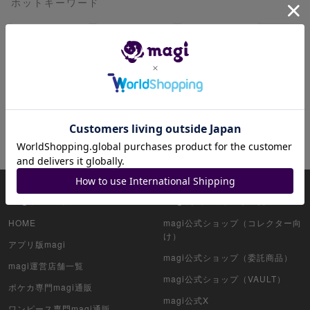
ホットキーワード
レックウザ
リザードン
ピカチュウ
リーリエ
ミュウツー
ブラッキー
ミュウ
ゲンガー
ニンフィア
イーブイ
magiについて
magi公式アカウント一覧
HOME
magi公式ショップ（コレクター向
け）
アプリ版magi
magi公式ショップ（委託商品）
magi運営店舗一覧
magi公式ショップ（VAULT）
ポケカ専門magi通販
magi公式X
ワンピース専門magi通販