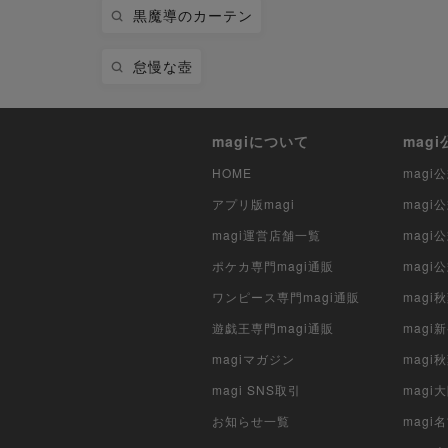
黒魔導のカーテン
怠慢な壺
magiについて
mag
HOME
mag
アプリ版magi
mag
magi運営店舗一覧
magi
ポケカ専門magi通販
magi
ワンピース専門magi通販
magi
遊戯王専門magi通販
magi
magiマガジン
mag
magi SNS取引
mag
お知らせ一覧
magi