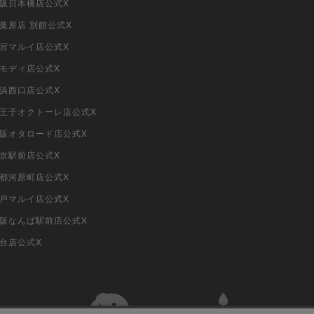
大阪日本橋店公式X
秋葉原店 別館公式X
大宮マルイ店公式X
柏モディ店公式X
横浜西口店公式X
i八王子オクトーレ店公式X
i大阪オタロード店公式X
東京駅前店公式X
京都河原町店公式X
神戸マルイ店公式X
i大阪なんば駅前店公式X
仙台店公式X