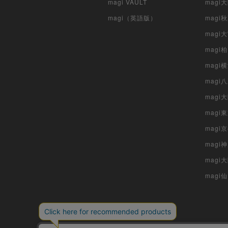
magi VAULT
magi
magi（英語版）
magi
magi
magi
magi
mag
mag
magi
magi
magi
mag
magi