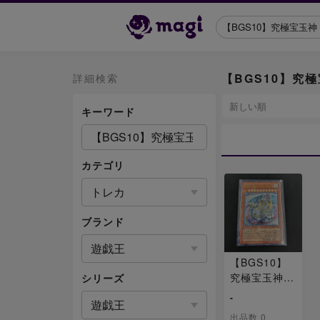
【BGS10】究
詳細検索
キーワード
カテゴリ
トレカ
ブランド
遊戯王
【BGS10】
究極宝玉神
シリーズ
レインボー・
-
遊戯王
ドラゴン ア
出品数 0