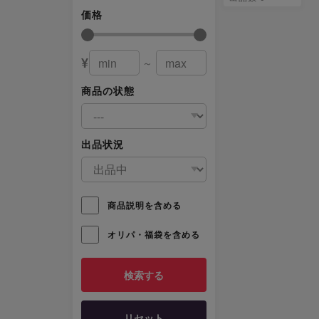
ルティメット
価格
レア JP006
¥
～
商品の状態
出品状況
商品説明を含める
オリパ・福袋を含める
リセット