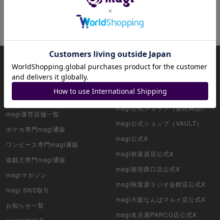
リセット
magiについて
magi公式アカウント一覧
HOME
magi公式ショップ（コレクター向
け）
アプリ版magi
magi公式ショップ（委託商品）
magi運営店舗一覧
magi公式ショップ（VAULT）
ポケカ専門magi通販
magi公式X
ワンピース専門magi通販
magi秋葉原店公式X
遊戯王専門magi通販
magi新宿西口店公式X
magiマガジン
magi秋葉原ラジオ会館店公式X
magi SNS取引
magi大阪なんばマルイ店公式X
お知らせ一覧
magi名古屋PARCO店公式X