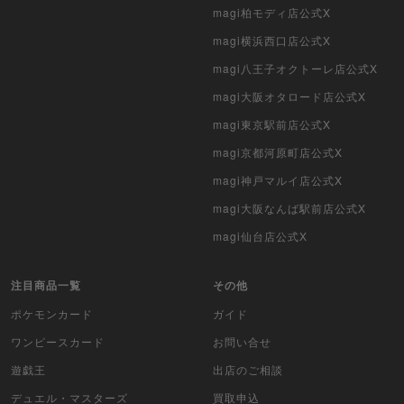
magi柏モディ店公式X
magi横浜西口店公式X
magi八王子オクトーレ店公式X
magi大阪オタロード店公式X
magi東京駅前店公式X
magi京都河原町店公式X
magi神戸マルイ店公式X
magi大阪なんば駅前店公式X
magi仙台店公式X
注目商品一覧
その他
ポケモンカード
ガイド
ワンピースカード
お問い合せ
遊戯王
出店のご相談
デュエル・マスターズ
買取申込