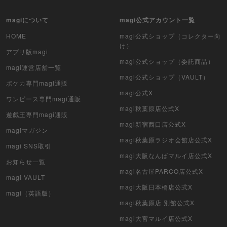
magiについて
magi公式アカウント一覧
HOME
magi公式ショップ（コレクター向
け）
アプリ版magi
magi公式ショップ（委託商品）
magi運営店舗一覧
magi公式ショップ（VAULT）
ポケカ専門magi通販
magi公式X
ワンピース専門magi通販
magi秋葉原店公式X
遊戯王専門magi通販
magi新宿西口店公式X
magiマガジン
magi秋葉原ラジオ会館店公式X
magi SNS取引
magi大阪なんばマルイ店公式X
お知らせ一覧
magi名古屋PARCO店公式X
magi VAULT
magi大阪日本橋店公式X
magi（英語版）
magi秋葉原店 別館公式X
magi大宮マルイ店公式X