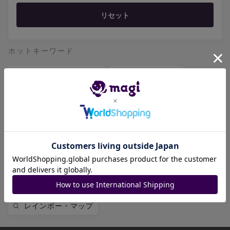
リセット
ホットキーワード
真気楼と誠偽感の決断
オールデリート
アーテル・ゴルギーニ
堕天左神エレクトラグライド
絶望神サガ
CRY-S-MAX ジャオウガ
禁断機関 VV-8
偽りの希望 鬼丸「終斗」
禁断
レインボー・マップ