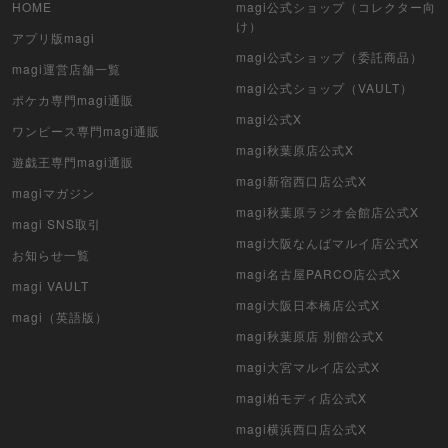
HOME
magi公式ショップ（コレクター向
け）
アプリ版magi
magi公式ショップ（委託商品）
magi運営店舗一覧
magi公式ショップ（VAULT）
ポケカ専門magi通販
magi公式X
ワンピース専門magi通販
magi秋葉原店公式X
遊戯王専門magi通販
magi新宿西口店公式X
magiマガジン
magi秋葉原ラジオ会館店公式X
magi SNS取引
magi大阪なんばマルイ店公式X
お知らせ一覧
magi名古屋PARCO店公式X
magi VAULT
magi大阪日本橋店公式X
magi（英語版）
magi秋葉原店 別館公式X
magi大宮マルイ店公式X
magi柏モディ店公式X
magi横浜西口店公式X