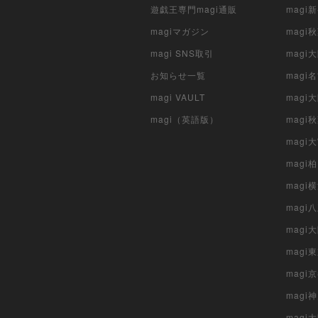
遊戯王専門magi通販
magi
magiマガジン
mag
magi SNS取引
mag
お知らせ一覧
magi
magi VAULT
magi
magi（英語版）
magi
magi
magi
magi
mag
mag
magi
magi
magi
mag