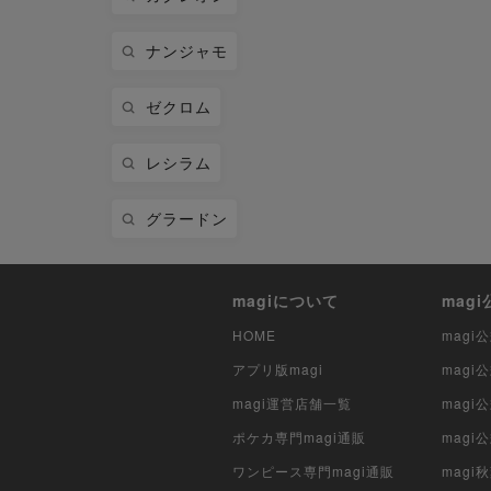
ナンジャモ
ゼクロム
レシラム
グラードン
magiについて
mag
HOME
mag
アプリ版magi
mag
magi運営店舗一覧
magi
ポケカ専門magi通販
magi
ワンピース専門magi通販
magi