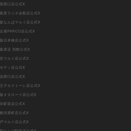
新宿西口店公式X
i秋葉原ラジオ会館店公式X
i大阪なんばマルイ店公式X
名古屋PARCO店公式X
大阪日本橋店公式X
秋葉原店 別館公式X
大宮マルイ店公式X
柏モディ店公式X
横浜西口店公式X
i八王子オクトーレ店公式X
i大阪オタロード店公式X
東京駅前店公式X
京都河原町店公式X
神戸マルイ店公式X
i大阪なんば駅前店公式X