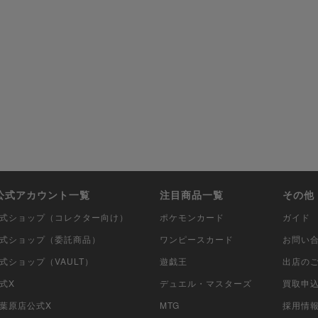
i公式アカウント一覧
注目商品一覧
その他
i公式ショップ（コレクター向け）
ポケモンカード
ガイド
i公式ショップ（委託商品）
ワンピースカード
お問い
公式ショップ（VAULT）
遊戯王
出店の
公式X
デュエル・マスターズ
買取申
秋葉原店公式X
MTG
採用情