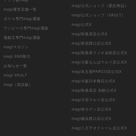
magi公式ショップ（委託商品）
magi運営店舗一覧
magi公式ショップ（VAULT）
ポケカ専門magi通販
magi公式X
ワンピース専門magi通販
magi秋葉原店公式X
遊戯王専門magi通販
magi新宿西口店公式X
magiマガジン
magi秋葉原ラジオ会館店公式X
magi SNS取引
magi大阪なんばマルイ店公式X
お知らせ一覧
magi名古屋PARCO店公式X
magi VAULT
magi大阪日本橋店公式X
magi（英語版）
magi秋葉原店 別館公式X
magi大宮マルイ店公式X
magi柏モディ店公式X
magi横浜西口店公式X
magi八王子オクトーレ店公式X