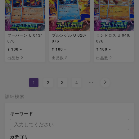
ブーバーン U 013/
ブルンゲル U 020/
ランドロス U 040/
076
076
076
¥ 100 ~
¥ 100 ~
¥ 100 ~
出品数 2
出品数 2
出品数 2
...
1
2
3
4
詳細検索
キーワード
カテゴリ