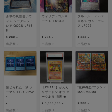
蒼翠の風霊使いウ
ウィリデ・ゴルギ
フルール・ド・バ
ィン シークレット
ーニ SR S1/S8
ロネス ウルトラレ
レア QCCU-JP18
ア JP023
8
¥ 280 ~
¥ 234 ~
¥ 555 ~
出品数 2
出品数 2
出品数 5
禁じられた一滴 ノ
【PSA10】かえん
“魔神轟怒”ブランド
ーマル TT01-JPA2
リザードン キラ マ
MAS M3/M3
4
ークあり 旧裏 ★
-
¥ 5,000,000 ~
¥ 300 ~
出品数 0
出品数 1
出品数 5