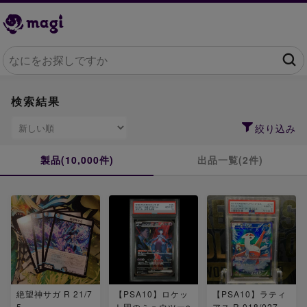
検索結果
絞り込み
製品(10,000件)
出品一覧(2件)
絶望神サガ R 21/7
【PSA10】ロケッ
【PSA10】ラティ
5
ト団のミュウツーe
アス R 018/027