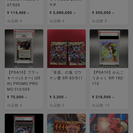
07/025
Y-P
¥ 114,460 ~
¥ 2,980,000 ~
¥ 350,000 ~
出品数 4
出品数 4
出品数 2
【PSA10】ブラッ
「非道」の鬼 ゴウ
【PSA10】かんこ
キー☆(スター) (25
ケン齋 SR S3/S11
うきゃく SR 192/
th) PROMO PRO
173
MO 012/025
¥ 70,000 ~
¥ 3,200 ~
¥ 218,000 ~
出品数 4
出品数 2
出品数 10