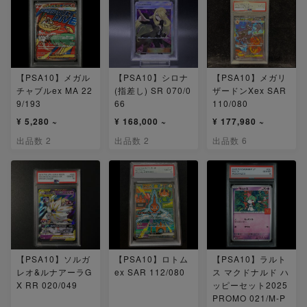
【PSA10】メガル
【PSA10】シロナ
【PSA10】メガリ
チャブルex MA 22
(指差し) SR 070/0
ザードンXex SAR
9/193
66
110/080
¥ 5,280 ~
¥ 168,000 ~
¥ 177,980 ~
出品数 2
出品数 2
出品数 6
【PSA10】ソルガ
【PSA10】ロトム
【PSA10】ラルト
レオ&ルナアーラG
ex SAR 112/080
ス マクドナルド ハ
X RR 020/049
ッピーセット2025
PROMO 021/M-P