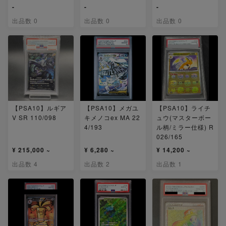
-
-
-
出品数 0
出品数 0
出品数 0
【PSA10】ルギア
【PSA10】メガユ
【PSA10】ライチ
V SR 110/098
キメノコex MA 22
ュウ(マスターボー
4/193
ル柄/ミラー仕様) R
026/165
¥ 215,000 ~
¥ 6,280 ~
¥ 14,200 ~
出品数 4
出品数 2
出品数 1