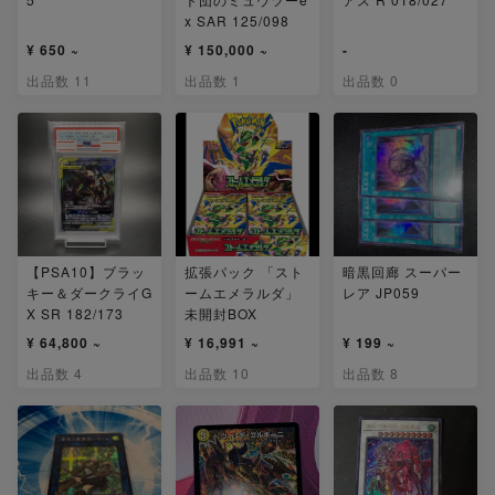
x SAR 125/098
¥ 650 ~
¥ 150,000 ~
-
出品数 11
出品数 1
出品数 0
【PSA10】ブラッ
拡張パック 「スト
暗黒回廊 スーパー
キー＆ダークライG
ームエメラルダ」
レア JP059
X SR 182/173
未開封BOX
¥ 64,800 ~
¥ 16,991 ~
¥ 199 ~
出品数 4
出品数 10
出品数 8