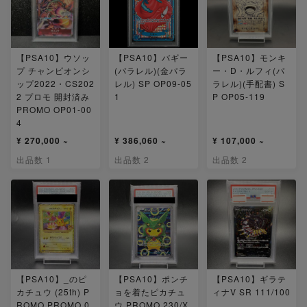
【PSA10】ウソッ
【PSA10】バギー
【PSA10】モンキ
プ チャンピオンシ
(パラレル)(金パラ
ー・D・ルフィ(パ
ップ2022・CS202
レル) SP OP09-05
ラレル)(手配書) S
2 プロモ 開封済み
1
P OP05-119
PROMO OP01-00
4
¥ 270,000 ~
¥ 386,060 ~
¥ 107,000 ~
出品数 1
出品数 2
出品数 2
【PSA10】_のピ
【PSA10】ポンチ
【PSA10】ギラテ
カチュウ (25th) P
ョを着たピカチュ
ィナV SR 111/100
ROMO PROMO 0
ウ PROMO 230/X