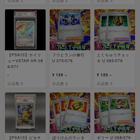
出品数 2
出品数 2
出品数 5
【PSA10】カイリ
フウとランの修行
とくちゅうチョッ
ューVSTAR HR 08
U 070/076
キ U 065/076
6/071
-
¥ 120 ~
¥ 120 ~
出品数 0
出品数 2
出品数 2
【PSA10】ピカチ
ぼうけんのランタ
ギリー U 068/076