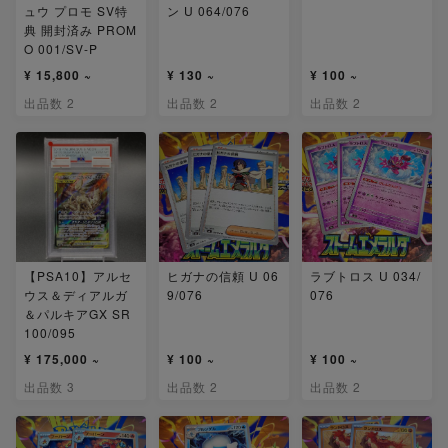
ュウ プロモ SV特
ン U 064/076
典 開封済み PROM
O 001/SV-P
¥ 15,800 ~
¥ 130 ~
¥ 100 ~
出品数 2
出品数 2
出品数 2
【PSA10】アルセ
ヒガナの信頼 U 06
ラブトロス U 034/
ウス＆ディアルガ
9/076
076
＆パルキアGX SR
100/095
¥ 175,000 ~
¥ 100 ~
¥ 100 ~
出品数 3
出品数 2
出品数 2