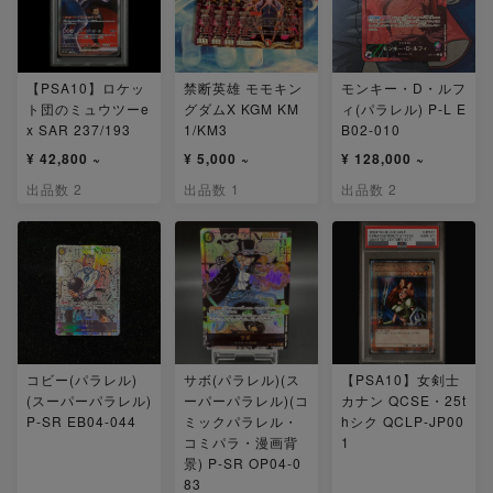
【PSA10】ロケッ
禁断英雄 モモキン
モンキー・D・ルフ
ト団のミュウツーe
グダムX KGM KM
ィ(パラレル) P-L E
x SAR 237/193
1/KM3
B02-010
¥ 42,800 ~
¥ 5,000 ~
¥ 128,000 ~
出品数 2
出品数 1
出品数 2
コビー(パラレル)
サボ(パラレル)(ス
【PSA10】女剣士
(スーパーパラレル)
ーパーパラレル)(コ
カナン QCSE・25t
P-SR EB04-044
ミックパラレル・
hシク QCLP-JP00
コミパラ・漫画背
1
景) P-SR OP04-0
83