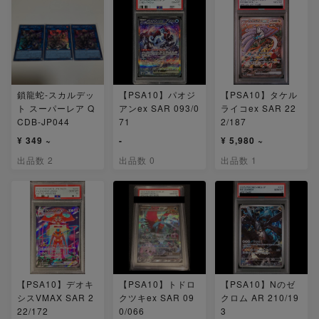
鎖龍蛇-スカルデッ
【PSA10】パオジ
【PSA10】タケル
ト スーパーレア Q
アンex SAR 093/0
ライコex SAR 22
CDB-JP044
71
2/187
¥ 349 ~
-
¥ 5,980 ~
出品数 2
出品数 0
出品数 1
【PSA10】デオキ
【PSA10】トドロ
【PSA10】Nのゼ
シスVMAX SAR 2
クツキex SAR 09
クロム AR 210/19
22/172
0/066
3