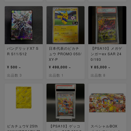
バングリッドX7 S
日本代表のピカチ
【PSA10】メガゲ
R S11/S12
ュウ PROMO 050/
ンガーex SAR 24
XY-P
0/193
¥ 500 ~
¥ 498,000 ~
¥ 85,000 ~
出品数 3
出品数 1
出品数 8
ピカチュウV 25th
【PSA10】ゲッコ
スペシャルBOX