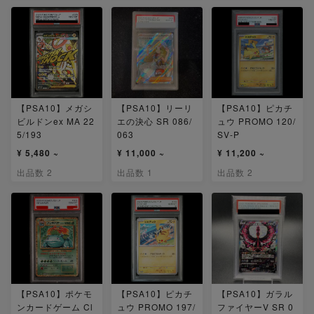
【PSA10】メガシ
【PSA10】リーリ
【PSA10】ピカチ
ビルドンex MA 22
エの決心 SR 086/
ュウ PROMO 120/
5/193
063
SV-P
¥ 5,480 ~
¥ 11,000 ~
¥ 11,200 ~
出品数 2
出品数 1
出品数 2
【PSA10】ポケモ
【PSA10】ピカチ
【PSA10】ガラル
ンカードゲーム Cl
ュウ PROMO 197/
ファイヤーV SR 0