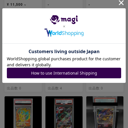
¥ 11,500 ~
-
-
出品数 1
出品数 0
出品数 0
【PSA10】ゼラオ
ピカチュウ(ミラー
【PSA10】ヒカリ
ラVMAX SAR 21
仕様) S-TD 225/74
SAR 115/080
9/172
2
-
¥ 1,700 ~
-
出品数 0
出品数 4
出品数 0