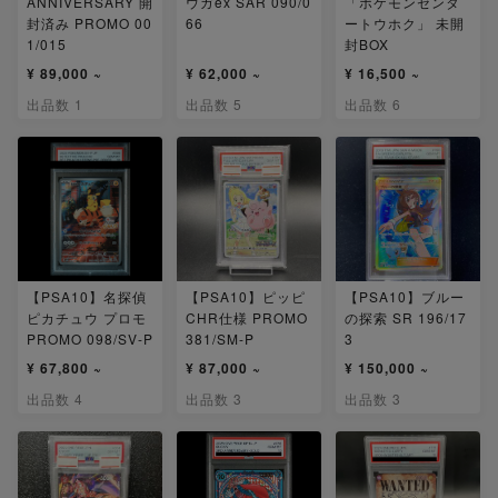
ANNIVERSARY 開
ウガex SAR 090/0
「ポケモンセンタ
封済み PROMO 00
66
ートウホク」 未開
1/015
封BOX
¥ 89,000 ~
¥ 62,000 ~
¥ 16,500 ~
出品数 1
出品数 5
出品数 6
【PSA10】名探偵
【PSA10】ピッピ
【PSA10】ブルー
ピカチュウ プロモ
CHR仕様 PROMO
の探索 SR 196/17
PROMO 098/SV-P
381/SM-P
3
¥ 67,800 ~
¥ 87,000 ~
¥ 150,000 ~
出品数 4
出品数 3
出品数 3