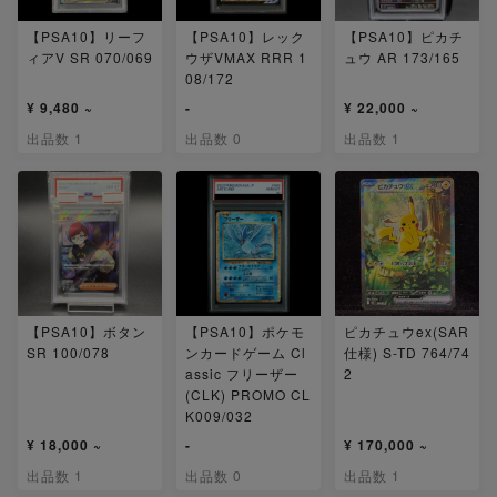
【PSA10】リーフ
【PSA10】レック
【PSA10】ピカチ
ィアV SR 070/069
ウザVMAX RRR 1
ュウ AR 173/165
08/172
¥ 9,480 ~
-
¥ 22,000 ~
出品数 1
出品数 0
出品数 1
【PSA10】ボタン
【PSA10】ポケモ
ピカチュウex(SAR
SR 100/078
ンカードゲーム Cl
仕様) S-TD 764/74
assic フリーザー
2
(CLK) PROMO CL
K009/032
¥ 18,000 ~
-
¥ 170,000 ~
出品数 1
出品数 0
出品数 1