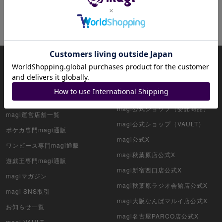
ホットキーワード
ヤマト
ナミ
サボ
magiについて
magi公式アカウント一覧
HOME
magi公式ショップ（コレクター向
け）
アプリ版magi
magi公式ショップ（委託商品）
magi運営店舗一覧
magi公式ショップ（VAULT）
ポケカ専門magi通販
magi公式X
ワンピース専門magi通販
magi秋葉原店公式X
遊戯王専門magi通販
magi新宿西口店公式X
magiマガジン
magi秋葉原ラジオ会館店公式X
magi SNS取引
magi大阪なんばマルイ店公式X
お知らせ一覧
magi名古屋PARCO店公式X
magi VAULT