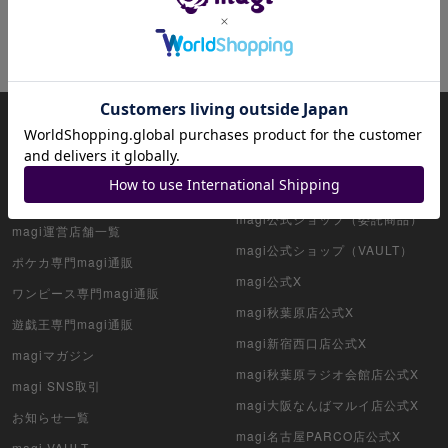
ホットキーワード
ヤマト
ナミ
サボ
magiについて
magi公式アカウント一覧
HOME
magi公式ショップ（コレクター向
け）
アプリ版magi
magi公式ショップ（委託商品）
magi運営店舗一覧
magi公式ショップ（VAULT）
ポケカ専門magi通販
magi公式X
ワンピース専門magi通販
magi秋葉原店公式X
遊戯王専門magi通販
magi新宿西口店公式X
magiマガジン
magi秋葉原ラジオ会館店公式X
magi SNS取引
magi大阪なんばマルイ店公式X
お知らせ一覧
magi名古屋PARCO店公式X
magi VAULT