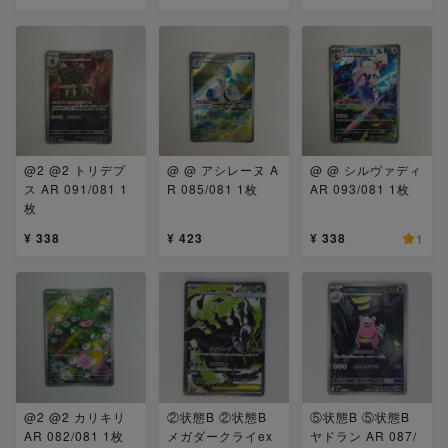
@2 @2 トリデプ
@ @ アシレーヌ A
@ @ シルヴァディ
ス AR 091/081 1
R 085/081 1枚
AR 093/081 1枚
枚
¥ 338
¥ 423
¥ 338
1
@2 @2 カリキリ
②状態B ②状態B
⑤状態B ⑤状態B
AR 082/081 1枚
メガダークライex
ヤドラン AR 087/