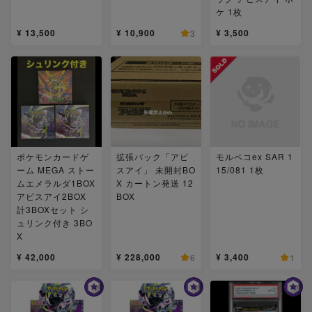
ケ 1枚
¥ 13,500
¥ 10,900
¥ 3,500
3
ポケモンカードゲ
拡張パック「アビ
モルペコex SAR 1
ーム MEGA ストー
スアイ」 未開封BO
15/081 1枚
ムエメラルダ1BOX
X カートン発送 12
アビスアイ2BOX
BOX
計3BOXセット シ
ュリンク付き 3BO
X
¥ 42,000
¥ 228,000
¥ 3,400
6
1