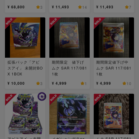
¥ 68,800
¥ 11,493
¥ 11,493
3
14
7
拡張パック「アビ
期間限定 値下げ
期間限定値下げ中
スアイ」 未開封BO
ムク SAR 117/081
ムク SAR 117/081
X 1BOX
1枚
1枚
¥ 10,000
¥ 4,999
¥ 4,999
3
1
10
アビスアイ ＜未開
メガシャンデラex
ムク SAR 117/081