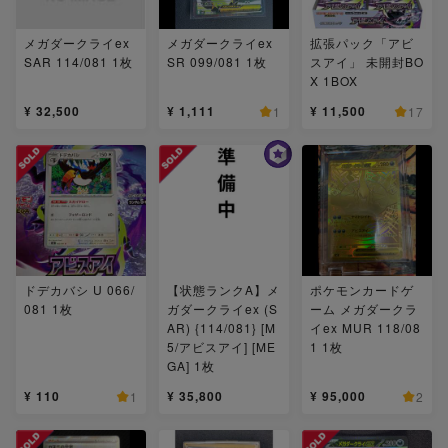
メガダークライex
メガダークライex
拡張パック「アビ
SAR 114/081 1枚
SR 099/081 1枚
スアイ」 未開封BO
X 1BOX
¥ 32,500
¥ 1,111
¥ 11,500
1
17
ドデカバシ U 066/
【状態ランクA】メ
ポケモンカードゲ
081 1枚
ガダークライex (S
ーム メガダークラ
AR) {114/081} [M
イex MUR 118/08
5/アビスアイ] [ME
1 1枚
GA] 1枚
¥ 110
¥ 35,800
¥ 95,000
1
2