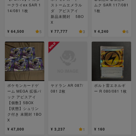
ークライex SAR 1
ストームエメラル
ムク SAR 117/081
14/081 1枚
ダ アビスアイ
1枚
新品未開封 5BO
X
¥ 64,500
¥ 77,777
¥ 4,240
5
3
6
ポケモンカードゲ
ヤドラン AR 087/
ボルト雷エネルギ
ーム MEGA 拡張パ
081 2枚
ー R 080/081 1枚
ック アビスアイ
【個数】5BOX
【状態】シュリン
ク付き 未開封 1BO
X
¥ 47,000
¥ 3,237
¥ 160
1