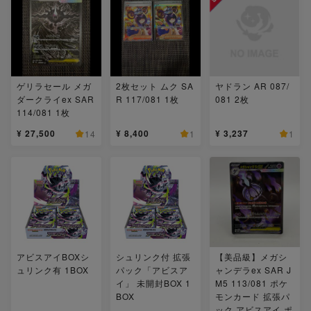
ゲリラセール メガ
2枚セット ムク SA
ヤドラン AR 087/
ダークライex SAR
R 117/081 1枚
081 2枚
114/081 1枚
¥ 27,500
¥ 8,400
¥ 3,237
14
1
1
アビスアイBOXシ
シュリンク付 拡張
【美品級】メガシ
ュリンク有 1BOX
パック「アビスア
ャンデラex SAR J
イ」 未開封BOX 1
M5 113/081 ポケ
BOX
モンカード 拡張パ
ック アビスアイ ポ