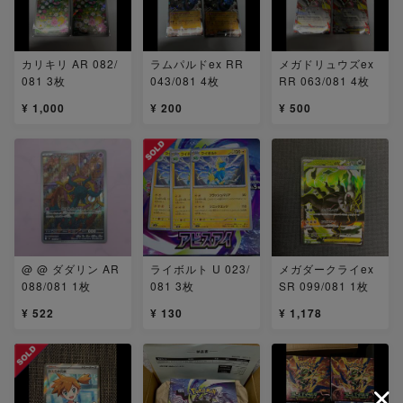
カリキリ AR 082/
ラムパルドex RR
メガドリュウズex
081 3枚
043/081 4枚
RR 063/081 4枚
¥ 1,000
¥ 200
¥ 500
@ @ ダダリン AR
ライボルト U 023/
メガダークライex
088/081 1枚
081 3枚
SR 099/081 1枚
¥ 522
¥ 130
¥ 1,178