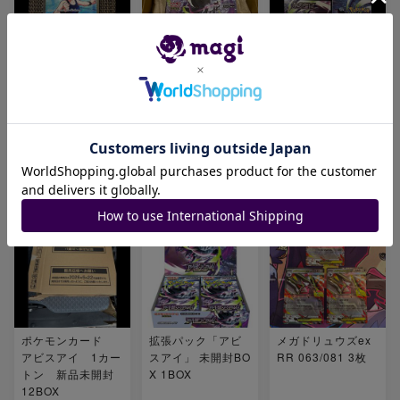
カスミの元気 SR 1
ポケセン産 拡張パ
ポケモンカード
08/081 1枚
ック「アビスア
ストームエメラル
イ」 未開封BOX 1
ダ アビスアイ
BOX
各2BOX 完全未開
封 シュリンク付
き 4BOX
¥ 1,999
¥ 12,980
¥ 64,000
17
ポケモンカード
拡張パック「アビ
メガドリュウズex
アビスアイ 1カー
スアイ」 未開封BO
RR 063/081 3枚
トン 新品未開封
X 1BOX
12BOX