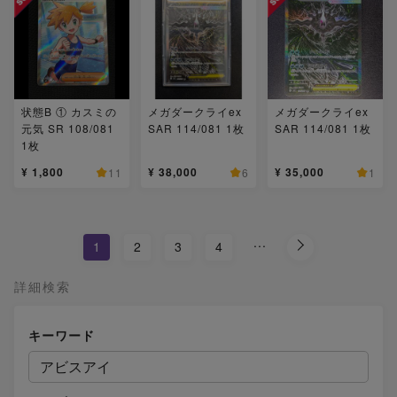
状態B ① カスミの
メガダークライex
メガダークライex
元気 SR 108/081
SAR 114/081 1枚
SAR 114/081 1枚
1枚
¥ 1,800
¥ 38,000
¥ 35,000
11
6
1
...
1
2
3
4
詳細検索
キーワード