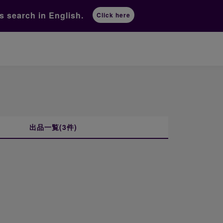
ts
search in English.
Click here
出品一覧(3件)