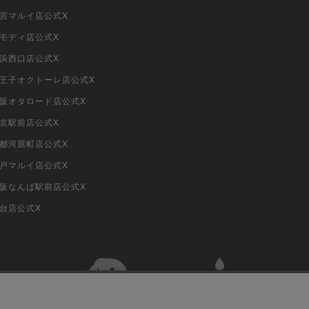
大宮マルイ店公式X
柏モディ店公式X
横浜西口店公式X
i八王子オクトーレ店公式X
i大阪オタロード店公式X
東京駅前店公式X
京都河原町店公式X
神戸マルイ店公式X
i大阪なんば駅前店公式X
仙台店公式X