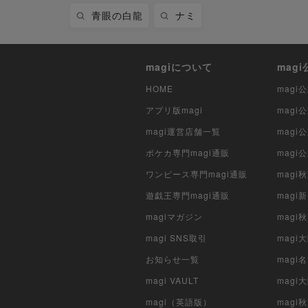
青眼の白龍
ナミ
magiについて
mag
HOME
mag
アプリ版magi
mag
magi運営店舗一覧
magi
ポケカ専門magi通販
magi
ワンピース専門magi通販
magi
遊戯王専門magi通販
magi
magiマガジン
mag
magi SNS取引
mag
お知らせ一覧
magi
magi VAULT
magi
magi（英語版）
magi