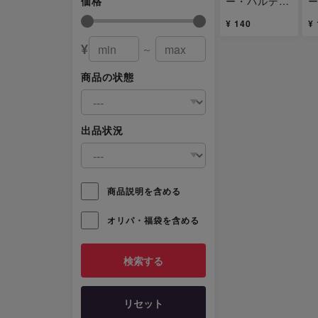
ー・バルディ
価格
U-foil 42/95
U
¥ 140
¥
1枚
1
¥
～
商品の状態
出品状況
商品説明を含める
オリパ・福袋を含める
リセット