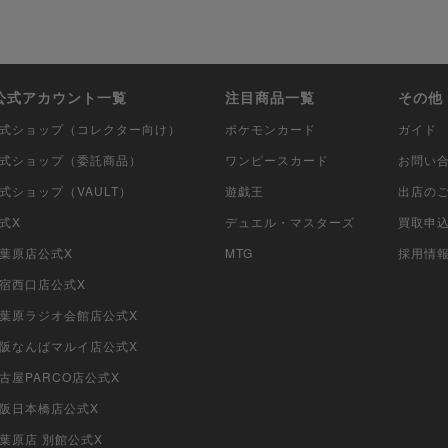
i公式アカウント一覧
注目商品一覧
その他
i公式ショップ（コレクター向け）
ポケモンカード
ガイド
i公式ショップ（委託商品）
ワンピースカード
お問い
公式ショップ（VAULT）
遊戯王
出店の
公式X
デュエル・マスターズ
買取申
秋葉原店公式X
MTG
採用情
新宿西口店公式X
i秋葉原ラジオ会館店公式X
i大阪なんばマルイ店公式X
名古屋PARCO店公式X
大阪日本橋店公式X
秋葉原店 別館公式X