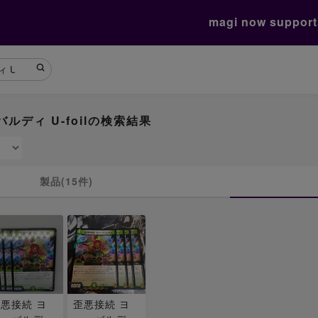
magi now suppor
ルディ U-foilの検索結果
製品(15件)
悪接続 ヨ
歪悪接続 ヨ