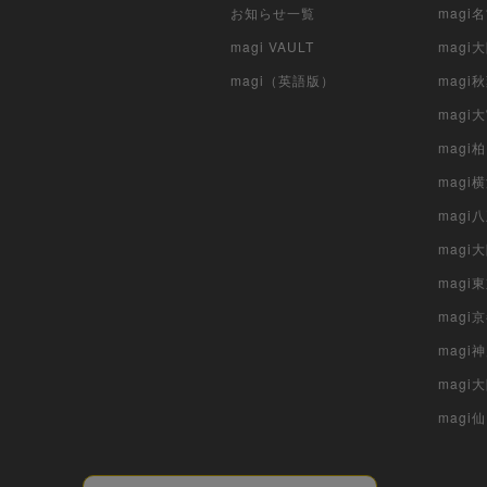
お知らせ一覧
magi
magi VAULT
magi
magi（英語版）
magi
magi
magi
magi
mag
mag
magi
magi
magi
mag
magi