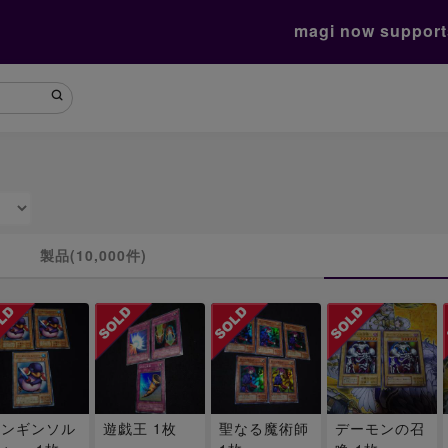
magi now suppor
製品(10,000件)
ペンギンソル
遊戯王 1枚
聖なる魔術師
デーモンの召