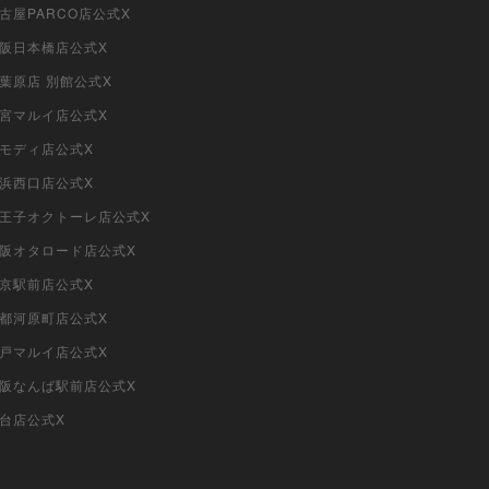
名古屋PARCO店公式X
大阪日本橋店公式X
秋葉原店 別館公式X
大宮マルイ店公式X
柏モディ店公式X
横浜西口店公式X
i八王子オクトーレ店公式X
i大阪オタロード店公式X
東京駅前店公式X
京都河原町店公式X
神戸マルイ店公式X
i大阪なんば駅前店公式X
仙台店公式X