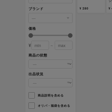
ジ
¥ 280
¥
ブランド
---
価格
¥
～
商品の状態
出品状況
商品説明を含める
オリパ・福袋を含める