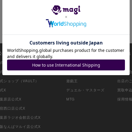
i公式アカウント一覧
注目商品一覧
その他
i公式ショップ（コレクター向け）
ポケモンカード
ガイド
i公式ショップ（委託商品）
ワンピースカード
お問い
公式ショップ（VAULT）
遊戯王
出店の
公式X
デュエル・マスターズ
買取申
秋葉原店公式X
MTG
採用情
新宿西口店公式X
i秋葉原ラジオ会館店公式X
i大阪なんばマルイ店公式X