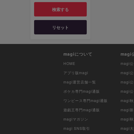
リセット
magiについて
mag
HOME
mag
アプリ版magi
mag
magi運営店舗一覧
magi
ポケカ専門magi通販
magi
ワンピース専門magi通販
magi
遊戯王専門magi通販
magi
magiマガジン
mag
magi SNS取引
mag