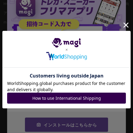
HOME
magi公式ショップ（コレクター向
け）
アプリ版magi
magi公式ショップ（委託商品）
magi運営店舗一覧
magi公式ショップ（VAULT）
ポケカ専門magi通販
magi公式X
ワンピース専門magi通販
magi秋葉原店公式X
遊戯王専門magi通販
magi新宿西口店公式X
magiマガジン
magi秋葉原ラジオ会館店公式X
magi SNS取引
magi大阪なんばマルイ店公式X
招待コード
お知らせ一覧
magi名古屋PARCO店公式X
magi VAULT
JA9XS8
magi大阪日本橋店公式X
magi（英語版）
コピーする
magi秋葉原店 別館公式X
magi大宮マルイ店公式X
magi柏モディ店公式X
インストールはこちらから
magi横浜西口店公式X