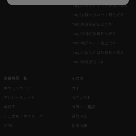
magi八王子オクトーレ店公式X
magi大阪オタロード店公式X
magi東京駅前店公式X
magi京都河原町店公式X
magi神戸マルイ店公式X
magi大阪なんば駅前店公式X
magi仙台店公式X
注目商品一覧
その他
ポケモンカード
ガイド
ワンピースカード
お問い合せ
遊戯王
出店のご相談
デュエル・マスターズ
買取申込
MTG
採用情報