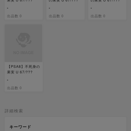
-
-
-
出品数 0
出品数 0
出品数 0
【PSA8】不死身の
果実 U 67/???
-
出品数 0
詳細検索
キーワード