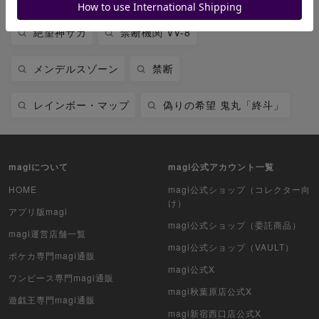
絶望神サガ
禁断機関 VV-8
メンデルスゾーン
禁断
レインボー・マップ
偽りの希望 鬼丸「終斗」
magiについて
magi公式アカウント一覧
HOME
magi公式ショップ（コレクター向
け）
アプリ版magi
magi公式ショップ（委託商品）
magi運営店舗一覧
magi公式ショップ（VAULT）
ポケカ専門magi通販
magi公式X
ワンピース専門magi通販
magi秋葉原店公式X
遊戯王専門magi通販
magi新宿西口店公式X