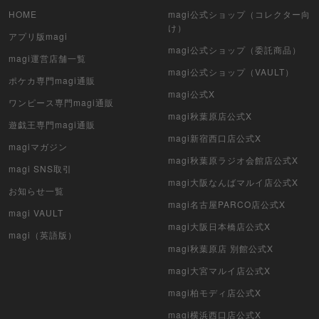
HOME
magi公式ショップ（コレクター向
け）
アプリ版magi
magi公式ショップ（委託商品）
magi運営店舗一覧
magi公式ショップ（VAULT）
ポケカ専門magi通販
magi公式X
ワンピース専門magi通販
magi秋葉原店公式X
遊戯王専門magi通販
magi新宿西口店公式X
magiマガジン
magi秋葉原ラジオ会館店公式X
magi SNS取引
magi大阪なんばマルイ店公式X
お知らせ一覧
magi名古屋PARCO店公式X
magi VAULT
magi大阪日本橋店公式X
magi（英語版）
magi秋葉原店 別館公式X
magi大宮マルイ店公式X
magi柏モディ店公式X
magi横浜西口店公式X