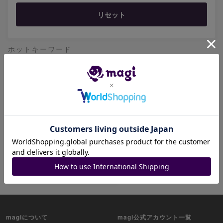
リセット
ホットキーワード
オールデリート
真気楼と誠偽感の決断
禁断機関 VV-8
アーテル・ゴルギーニ
堕天左神エレクトラグライド
絶望神サガ
CRY-S-MAX ジャオウガ
禁断
禁断英雄 モモキングダムX
magiについて
magi公式アカウント一覧