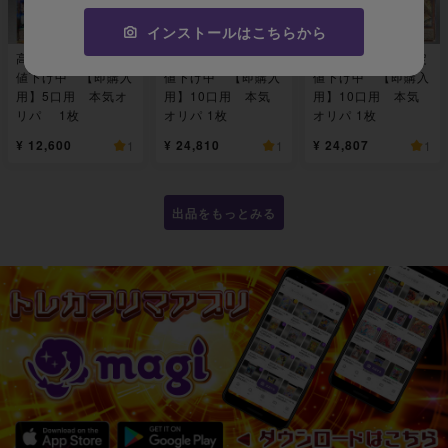
インストールはこちらから
高評価100記念限定
高評価100記念限定
高評価100記念限定
値下げ中 【即購入
値下げ中 【即購入
値下げ中 【即購入
用】5口用 本気オ
用】10口用 本気
用】10口用 本気
リパ 1枚
オリパ 1枚
オリパ 1枚
¥ 12,600
¥ 24,810
¥ 24,807
1
1
1
出品をもっとみる