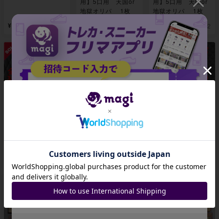
用】5口用 天国or
用】5口用 天国or
地獄オリパ 1枚
地獄オリパ 1枚
¥ 24,995
¥ 15,393
¥ 15,199
1
1
2
【高評価100記念限
【高評価100記念限
高評価100記念期間
定値下げ中】即購入
定値下げ中】即購入
限定値下げ中 【即
用 3口用 天国or
用 3口用 天国or
購入用】10口分
地獄オリパ 1枚
地獄オリパ 1枚
開店記念オリパ 1枚
招待コード
¥ 29,965
¥ 29,822
¥ 5,399
2
2
2
JA9XS8
コピーする