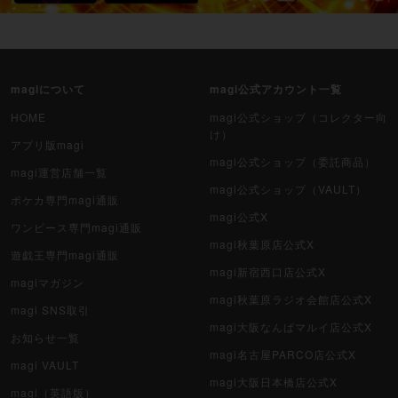
magiについて
magi公式アカウント一覧
HOME
magi公式ショップ（コレクター向
け）
アプリ版magi
magi公式ショップ（委託商品）
magi運営店舗一覧
magi公式ショップ（VAULT）
ポケカ専門magi通販
magi公式X
ワンピース専門magi通販
magi秋葉原店公式X
遊戯王専門magi通販
magi新宿西口店公式X
magiマガジン
magi秋葉原ラジオ会館店公式X
magi SNS取引
magi大阪なんばマルイ店公式X
お知らせ一覧
magi名古屋PARCO店公式X
magi VAULT
magi大阪日本橋店公式X
magi（英語版）