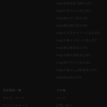
magi秋葉原店 別館公式X
magi大宮マルイ店公式X
magi柏モディ店公式X
magi横浜西口店公式X
magi八王子オクトーレ店公式X
magi大阪オタロード店公式X
magi東京駅前店公式X
magi京都河原町店公式X
magi神戸マルイ店公式X
magi大阪なんば駅前店公式X
magi仙台店公式X
注目商品一覧
その他
ポケモンカード
ガイド
ワンピースカード
お問い合せ