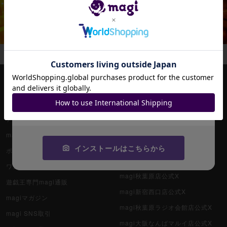
招待コード
JA9XS8
magiについて
magi公式アカウント一覧
コピーする
HOME
magi公式ショップ（コレクター向
け）
アプリ版magi
magi公式ショップ（委託商品）
magi運営店舗一覧
magi公式ショップ（VAULT）
インストールはこちらから
ポケカ専門magi通販
magi公式X
ワンピース専門magi通販
magi秋葉原店公式X
遊戯王専門magi通販
magi新宿西口店公式X
magiマガジン
magi秋葉原ラジオ会館店公式X
magi SNS取引
magi大阪なんばマルイ店公式X