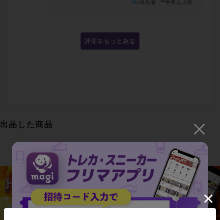
kk
/出品者
半年以上前
評価をもっとみる
出品した商品