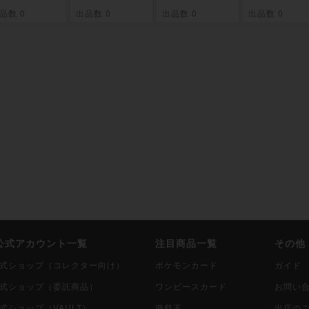
259
品数 0
出品数 0
出品数 0
出品数 0
i公式アカウント一覧
注目商品一覧
その他
i公式ショップ（コレクター向け）
ポケモンカード
ガイド
i公式ショップ（委託商品）
ワンピースカード
お問い
公式ショップ（VAULT）
遊戯王
出店の