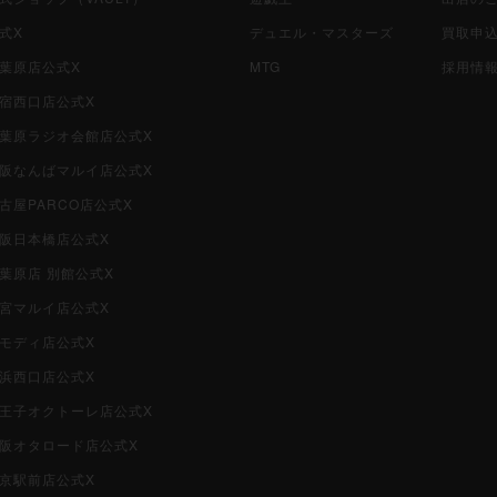
公式X
デュエル・マスターズ
買取申
秋葉原店公式X
MTG
採用情
新宿西口店公式X
i秋葉原ラジオ会館店公式X
i大阪なんばマルイ店公式X
名古屋PARCO店公式X
大阪日本橋店公式X
秋葉原店 別館公式X
大宮マルイ店公式X
柏モディ店公式X
横浜西口店公式X
i八王子オクトーレ店公式X
i大阪オタロード店公式X
東京駅前店公式X