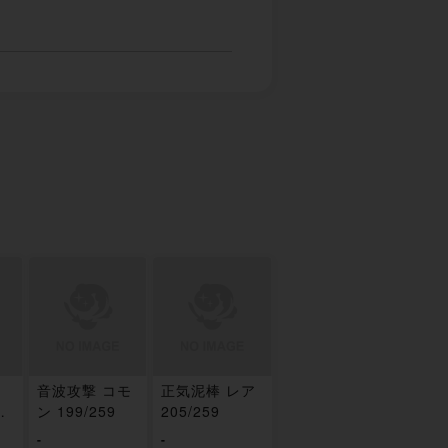
団
音波攻撃 コモ
正気泥棒 レア
8/
ン 199/259
205/259
-
-