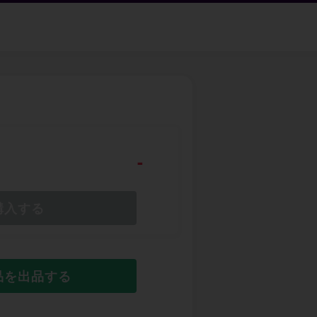
-
購入する
品を出品する