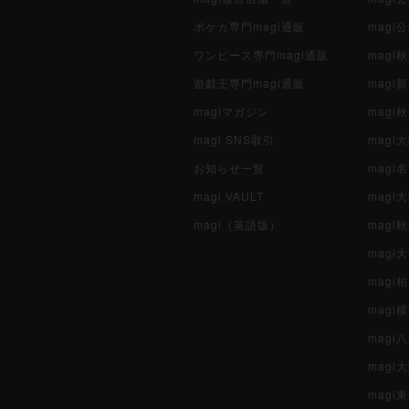
ポケカ専門magi通販
magi
ワンピース専門magi通販
magi
遊戯王専門magi通販
magi
magiマガジン
mag
magi SNS取引
mag
お知らせ一覧
magi
magi VAULT
magi
magi（英語版）
magi
magi
magi
magi
mag
mag
magi