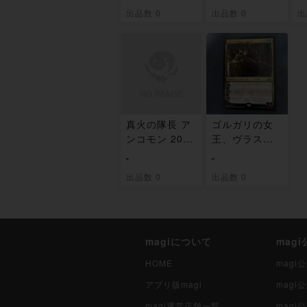
出品数 0
出品数 0
出
真火の隊長 ア
ゴルガリの女
ンコモン 209/
王、ヴラスカ
259
神話レア 213/
-
-
259
出品数 0
出品数 0
magiについて
mag
HOME
mag
アプリ版magi
mag
magi運営店舗一覧
magi