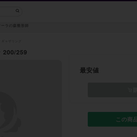
マーラの森整形師
・ギャザリング
00/259
最安値
この商