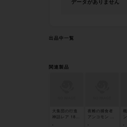
データがありません
出品中一覧
関連製品
大集団の行進
夜帷の捕食者
概
神話レア 188/
アンコモン 19
ン
259
1/259
-
-
-