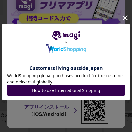
データがありません
出品がありません
招待コード
JA9XS8
アプリインストール
【iOS/Android】
念の雨 コモ
イゼット副
薔薇たてがみ
空騎士の軍
 193/259
長、ラル 神話
のケンタウル
兵 コモン 19
レア 195/259
ス コモン 197/
259
-
-
-