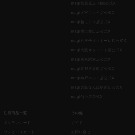
magi秋葉原店 別館公式X
magi大宮マルイ店公式X
magi柏モディ店公式X
magi横浜西口店公式X
magi八王子オクトーレ店公式X
magi大阪オタロード店公式X
magi東京駅前店公式X
magi京都河原町店公式X
magi神戸マルイ店公式X
magi大阪なんば駅前店公式X
magi仙台店公式X
注目商品一覧
その他
ポケモンカード
ガイド
ワンピースカード
お問い合せ