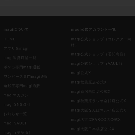
magiについて
magi公式アカウント一覧
HOME
magi公式ショップ（コレクター向
け）
アプリ版magi
magi公式ショップ（委託商品）
magi運営店舗一覧
magi公式ショップ（VAULT）
ポケカ専門magi通販
magi公式X
ワンピース専門magi通販
magi秋葉原店公式X
遊戯王専門magi通販
magi新宿西口店公式X
magiマガジン
magi秋葉原ラジオ会館店公式X
magi SNS取引
magi大阪なんばマルイ店公式X
お知らせ一覧
magi名古屋PARCO店公式X
magi VAULT
magi大阪日本橋店公式X
magi（英語版）