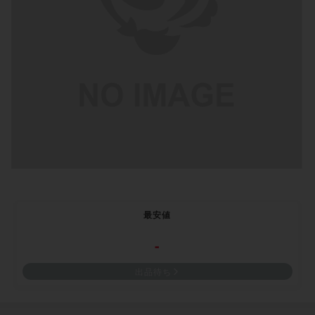
最安値
-
出品待ち