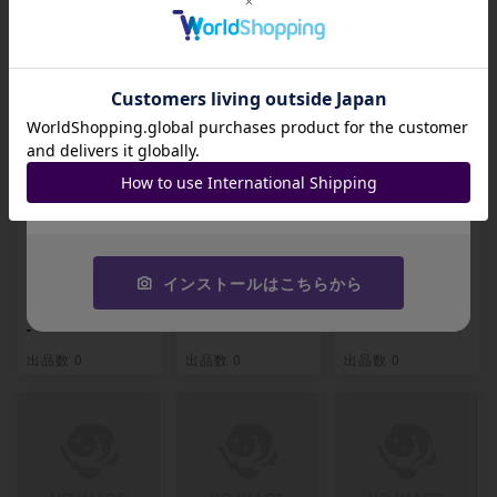
関連製品
招待コード
JA9XS8
コピーする
【BGS9】エドワー
【BGS9】マルコ
【BGS9】マルコ
ド・ニューゲート
(パラレル) P-R OP
(パラレル)(PRB) P
(パラレル)(PRB) P
02-018
-R OP02-018
インストールはこちらから
-SR OP02-004
-
-
-
出品数 0
出品数 0
出品数 0