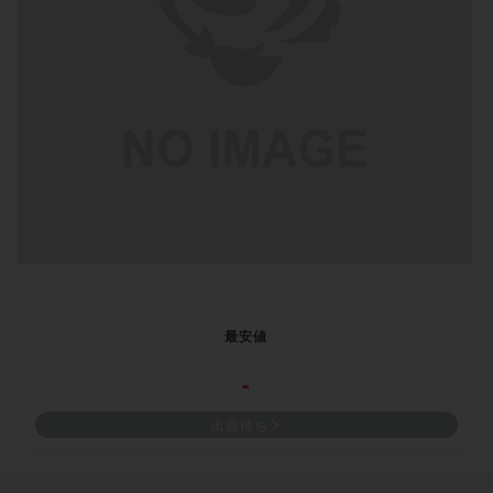
最安値
-
出品待ち