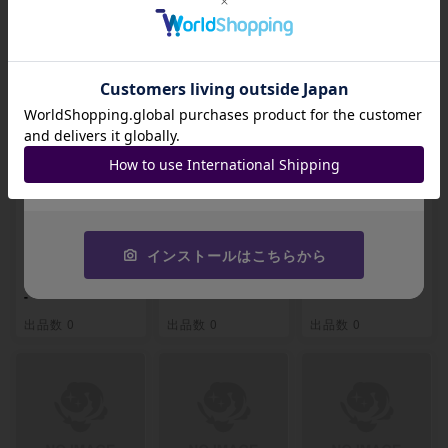
関連製品
招待コード
JA9XS8
コピーする
【PSA9】エドワー
【PSA9】マルコ
【PSA9】マルコ
ド・ニューゲート
(パラレル) P-R OP
(パラレル)(PRB) P
(パラレル)(PRB) P
02-018
-R OP02-018
インストールはこちらから
-SR OP02-004
-
-
-
出品数 0
出品数 0
出品数 0