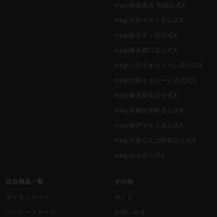
magi秋葉原店 別館公式X
magi大宮マルイ店公式X
magi柏モディ店公式X
magi横浜西口店公式X
magi八王子オクトーレ店公式X
magi大阪オタロード店公式X
magi東京駅前店公式X
magi京都河原町店公式X
magi神戸マルイ店公式X
magi大阪なんば駅前店公式X
magi仙台店公式X
注目商品一覧
その他
ポケモンカード
ガイド
ワンピースカード
お問い合せ