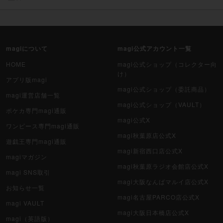
magiについて
magi公式アカウント一覧
HOME
magi公式ショップ（コレクター向
け）
アプリ版magi
magi公式ショップ（委託商品）
magi運営店舗一覧
magi公式ショップ（VAULT）
ポケカ専門magi通販
magi公式X
ワンピース専門magi通販
magi秋葉原店公式X
遊戯王専門magi通販
magi新宿西口店公式X
magiマガジン
magi秋葉原ラジオ会館店公式X
magi SNS取引
magi大阪なんばマルイ店公式X
お知らせ一覧
magi名古屋PARCO店公式X
magi VAULT
magi大阪日本橋店公式X
magi（英語版）