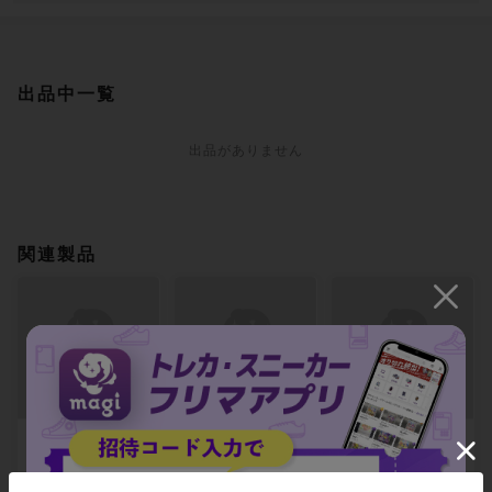
出品中一覧
出品がありません
関連製品
塩の雨 アンコモン
速やかな反応 コモ
返報呪術師 コモン
206/350
ン 208/350
209/350
-
-
-