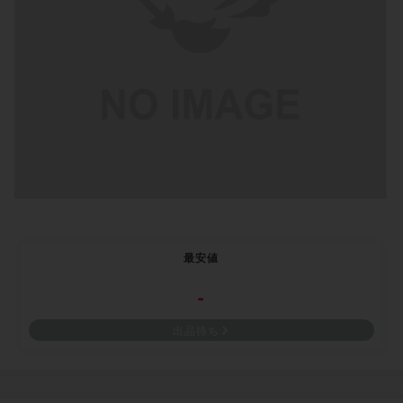
最安値
-
出品待ち