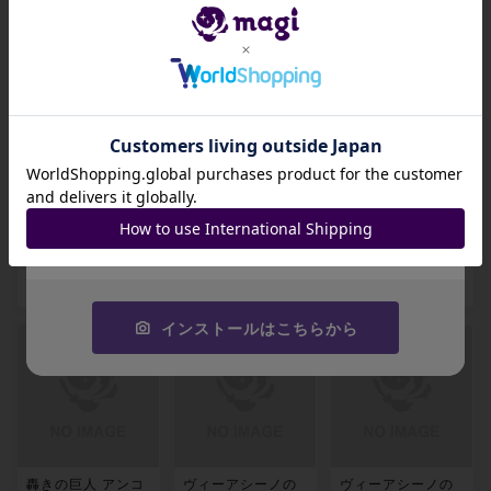
出品数 0
出品数 0
出品数 0
招待コード
JA9XS8
力増す轟き レア 2
シヴのヘルカイト
蒸気の突風 アンコ
コピーする
10/350
レア 214/350
モン 219/350
-
-
-
出品数 0
出品数 0
出品数 0
インストールはこちらから
轟きの巨人 アンコ
ヴィーアシーノの
ヴィーアシーノの