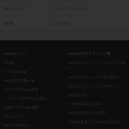
封入パック
ウルザズ・サーガ
型番
215/350
magiについて
magi公式アカウント一覧
HOME
magi公式ショップ（コレクター向
け）
アプリ版magi
magi公式ショップ（委託商品）
magi運営店舗一覧
magi公式ショップ（VAULT）
ポケカ専門magi通販
magi公式X
ワンピース専門magi通販
magi秋葉原店公式X
遊戯王専門magi通販
magi新宿西口店公式X
magiマガジン
magi秋葉原ラジオ会館店公式X
magi SNS取引