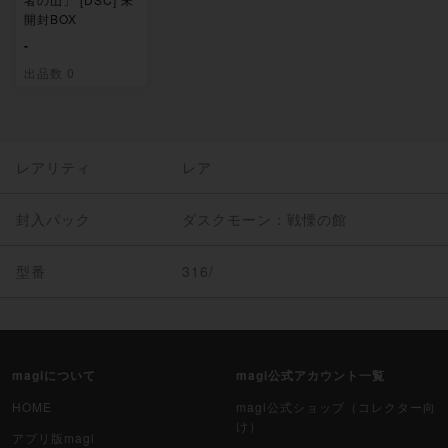
開封BOX
-
出品数 0
レアリティ
レア
封入パック
ダスクモーン：戦慄の館
型番
316/
magiについて
magi公式アカウント一覧
HOME
magi公式ショップ（コレクター向
け）
アプリ版magi