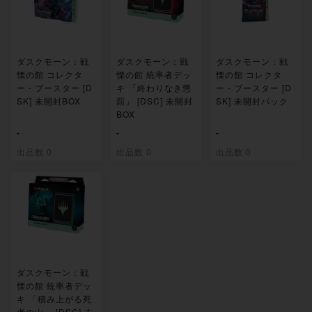
ダスクモーン：戦
ダスクモーン：戦
ダスクモーン：戦
慄の館 コレクタ
慄の館 統率者デッ
慄の館 コレクタ
ー・ブースター [D
キ 「終わりなき懲
ー・ブースター [D
SK] 未開封BOX
罰」 [DSC] 未開封
SK] 未開封パック
BOX
-
-
-
出品数 0
出品数 0
出品数 0
ダスクモーン：戦
慄の館 統率者デッ
キ 「積み上がる死
者の山」 [DSC] 未