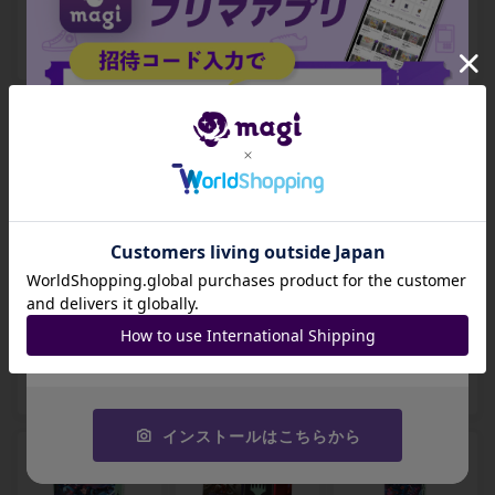
BOX
開封BOX
SC] 未開封BOX
-
-
-
出品数 0
出品数 0
出品数 0
招待コード
ダスクモーン：戦
ダスクモーン：戦
ダスクモーン：戦
慄の館 プレイ・ブ
慄の館 Nightmare
慄の館 統率者デッ
JA9XS8
ースター [DSK] 未
Bundle 英語版 [D
キ 「ジャンプスケ
開封パック
SK] 未開封BOX
ア」 [DSC] 未開封
コピーする
BOX
-
-
-
出品数 0
出品数 0
出品数 0
インストールはこちらから