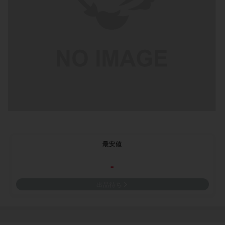
最安値
-
出品待ち