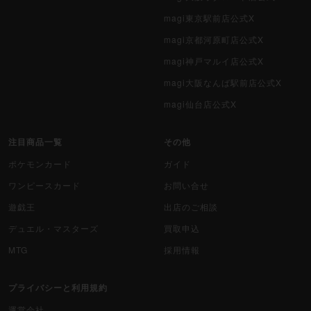
magi東京駅前店公式X
magi京都河原町店公式X
magi神戸マルイ店公式X
magi大阪なんば駅前店公式X
magi仙台店公式X
注目商品一覧
その他
ポケモンカード
ガイド
ワンピースカード
お問い合せ
遊戯王
出店のご相談
デュエル・マスターズ
買取申込
MTG
採用情報
プライバシーと利用規約
運営会社