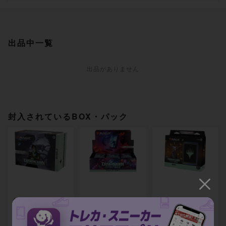
出品中一覧
出品がありません
封入されているBOX・パック
ダスクモーン：戦
ダスクモーン：戦
ダスクモーン：戦
慄の館 Bundle 英
慄の館 プレイ・ブ
慄の館 統率者デッ
語版 [DSK] 未開封
ースター [DSK] 未
キ 「奇跡の人」 [D