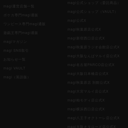
magi公式ショップ（委託商品）
magi運営店舗一覧
magi公式ショップ（VAULT）
ポケカ専門magi通販
magi公式X
ワンピース専門magi通販
magi秋葉原店公式X
遊戯王専門magi通販
magi新宿西口店公式X
magiマガジン
magi秋葉原ラジオ会館店公式X
magi SNS取引
magi大阪なんばマルイ店公式X
お知らせ一覧
magi名古屋PARCO店公式X
magi VAULT
magi大阪日本橋店公式X
magi（英語版）
magi秋葉原店 別館公式X
magi大宮マルイ店公式X
magi柏モディ店公式X
magi横浜西口店公式X
magi八王子オクトーレ店公式X
magi大阪オタロード店公式X