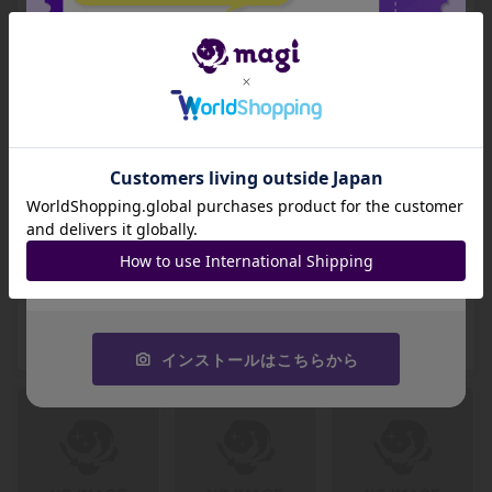
259/0
0
264/0
-
-
-
出品数 0
出品数 0
出品数 0
招待コード
JA9XS8
【PSA10】岩だら
【PSA10】茨森の
【PSA10】沼 基本
コピーする
けの高地 基本土地
滝 基本土地 269/0
土地 276/0
265/0
-
-
-
出品数 0
出品数 0
出品数 0
インストールはこちらから