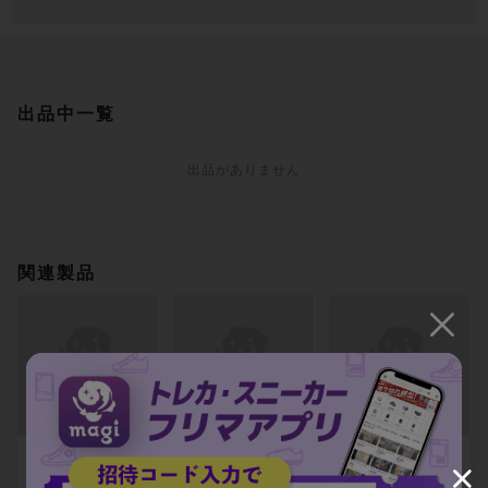
出品中一覧
出品がありません
関連製品
【PSA10】血溜ま
【PSA10】陰鬱な
【PSA10】ならず
りの洞窟 基本土地
僻地 基本土地 261/
者の道 アンコモン