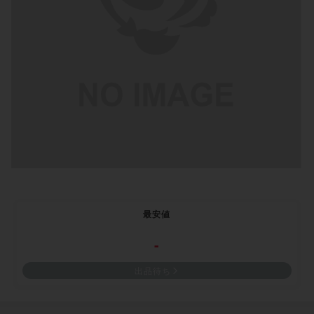
最安値
-
出品待ち