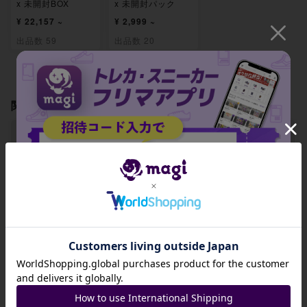
x 未開封BOX
x 未開封パック
¥ 22,157 ~
¥ 2,999 ~
出品数 59
出品数 20
関連製品
【PSA10】オーガ
【PSA10】ブラッ
【PSA10】ヤブク
ポンいしずえのめ
キー 092/187
ロン(モンスターボ
招待コード
んex RR 091/187
ール柄/ミラー仕様)
094/187
JA9XS8
-
-
-
出品数 0
出品数 0
出品数 0
コピーする