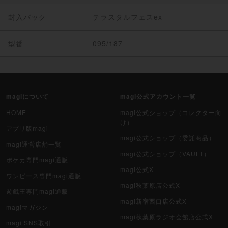
封入パック
テラスタルフェスex
型番
095/187
magiについて
magi公式アカウント一覧
HOME
magi公式ショップ（コレクター向
け）
アプリ版magi
magi公式ショップ（委託商品）
magi運営店舗一覧
magi公式ショップ（VAULT）
ポケカ専門magi通販
magi公式X
ワンピース専門magi通販
magi秋葉原店公式X
遊戯王専門magi通販
magi新宿西口店公式X
magiマガジン
magi秋葉原ラジオ会館店公式X
magi SNS取引