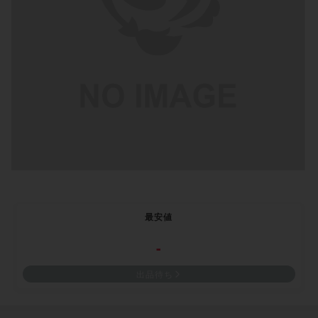
最安値
-
出品待ち