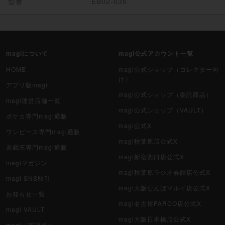
型番
EB02-035
magiについて
magi公式アカウント一覧
HOME
magi公式ショップ（コレクター向
け）
アプリ版magi
magi公式ショップ（委託商品）
magi運営店舗一覧
magi公式ショップ（VAULT）
ポケカ専門magi通販
magi公式X
ワンピース専門magi通販
magi秋葉原店公式X
遊戯王専門magi通販
magi新宿西口店公式X
magiマガジン
magi秋葉原ラジオ会館店公式X
magi SNS取引
magi大阪なんばマルイ店公式X
お知らせ一覧
magi名古屋PARCO店公式X
magi VAULT
magi大阪日本橋店公式X
magi（英語版）