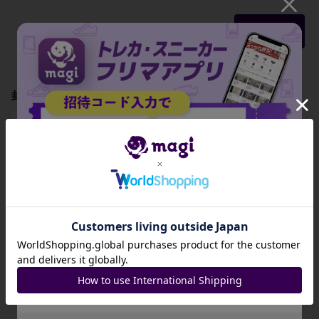
もっと見る
封入されているBOX・パック
エクストラブース
エクストラブース
招待コード
ター Anime 25th c
ター Anime 25th c
ollection【EB-0
ollection【EB-0
2】 未開封BOX
2】 未開封パック
JA9XS8
-
-
コピーする
出品数 0
出品数 0