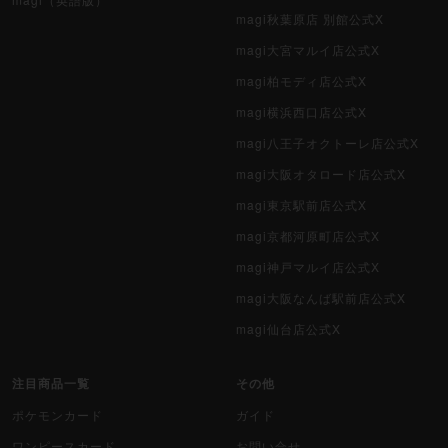
magi秋葉原店 別館公式X
magi大宮マルイ店公式X
magi柏モディ店公式X
magi横浜西口店公式X
magi八王子オクトーレ店公式X
magi大阪オタロード店公式X
magi東京駅前店公式X
magi京都河原町店公式X
magi神戸マルイ店公式X
magi大阪なんば駅前店公式X
magi仙台店公式X
注目商品一覧
その他
ポケモンカード
ガイド
ワンピースカード
お問い合せ