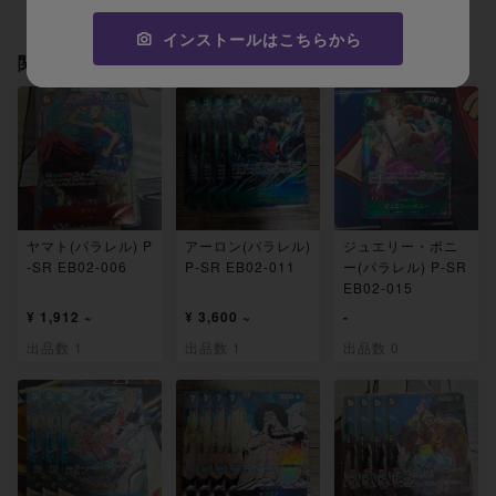
インストールはこちらから
関連製品
ヤマト(パラレル) P
アーロン(パラレル)
ジュエリー・ボニ
-SR EB02-006
P-SR EB02-011
ー(パラレル) P-SR
EB02-015
¥ 1,912 ~
¥ 3,600 ~
-
出品数 1
出品数 1
出品数 0