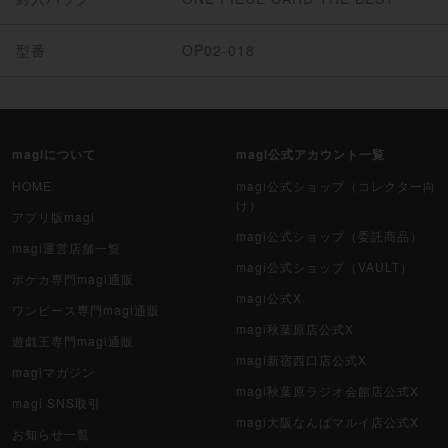
型番
OP02-018
magiについて
magi公式アカウント一覧
HOME
magi公式ショップ（コレクター向
け）
アプリ版magi
magi公式ショップ（委託商品）
magi運営店舗一覧
magi公式ショップ（VAULT）
ポケカ専門magi通販
magi公式X
ワンピース専門magi通販
magi秋葉原店公式X
遊戯王専門magi通販
magi新宿西口店公式X
magiマガジン
magi秋葉原ラジオ会館店公式X
magi SNS取引
magi大阪なんばマルイ店公式X
お知らせ一覧