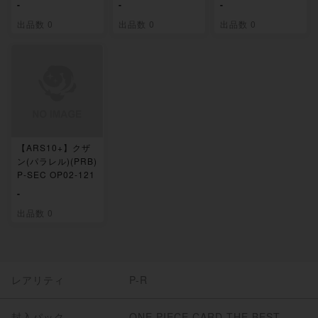
-
-
-
出品数 0
出品数 0
出品数 0
【ARS10+】クザ
ン(パラレル)(PRB)
P-SEC OP02-121
-
出品数 0
レアリティ
P-R
封入パック
ONE PIECE CARD THE BEST