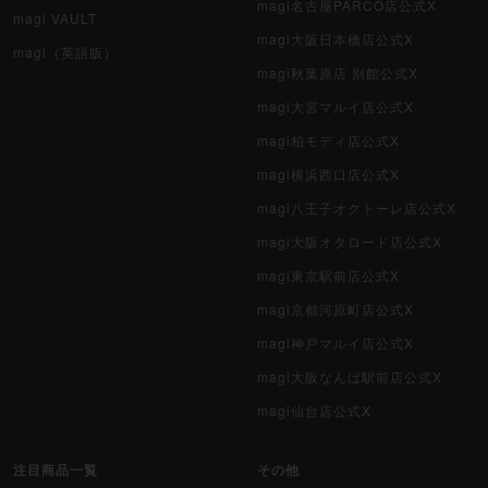
magi名古屋PARCO店公式X
magi VAULT
magi大阪日本橋店公式X
magi（英語版）
magi秋葉原店 別館公式X
magi大宮マルイ店公式X
magi柏モディ店公式X
magi横浜西口店公式X
magi八王子オクトーレ店公式X
magi大阪オタロード店公式X
magi東京駅前店公式X
magi京都河原町店公式X
magi神戸マルイ店公式X
magi大阪なんば駅前店公式X
magi仙台店公式X
注目商品一覧
その他