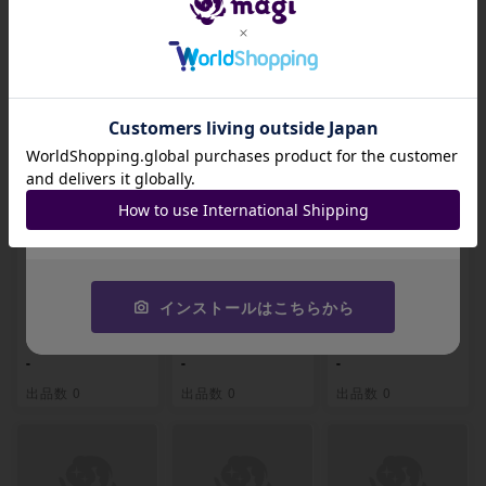
関連製品
招待コード
JA9XS8
コピーする
【ARS10+】エド
【ARS10+】ポー
【ARS10+】マル
ワード・ニューゲ
トガス・D・エース
コ(パラレル)(PRB)
ート(パラレル)(PR
(パラレル)(スーパ
P-R OP02-018
B) P-SR OP02-00
ーパラレル)(刻印あ
インストールはこちらから
4
り) P-SR OP02-0
13
-
-
-
出品数 0
出品数 0
出品数 0