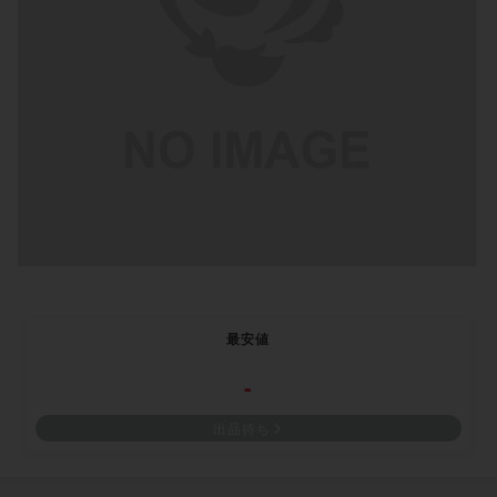
最安値
-
出品待ち