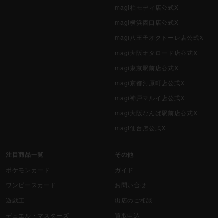
magi柏モディ店公式X
magi横浜西口店公式X
magi八王子オクトーレ店公式X
magi大阪オタロード店公式X
magi東京駅前店公式X
magi京都河原町店公式X
magi神戸マルイ店公式X
magi大阪なんば駅前店公式X
magi仙台店公式X
注目商品一覧
その他
ポケモンカード
ガイド
ワンピースカード
お問い合せ
遊戯王
出店のご相談
デュエル・マスターズ
買取申込