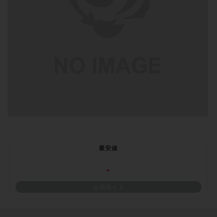
最安値
-
出品待ち