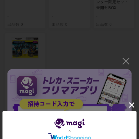
ンター限定セット
未開封BOX
-
-
-
出品数 0
出品数 0
出品数 0
拡張パック「タッ
グボルト」発売記
念 イオン限定スペ
シャルパック 未開
封BOX
-
出品数 0