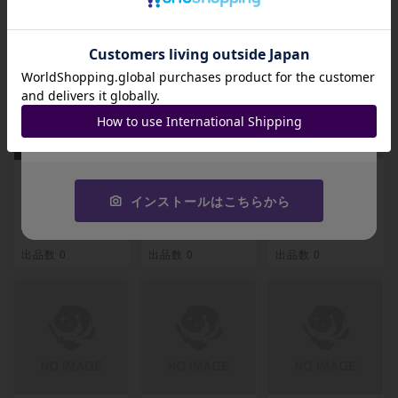
関連製品
招待コード
JA9XS8
コピーする
【ARS10】ラティ
【ARS10】イーブ
【ARS10】エリカ
アス＆ラティオスG
イ＆カビゴンGX S
のおもてなし SR 1
インストールはこちらから
X SR 105/095
R 106/095
07/095
-
-
-
出品数 0
出品数 0
出品数 0