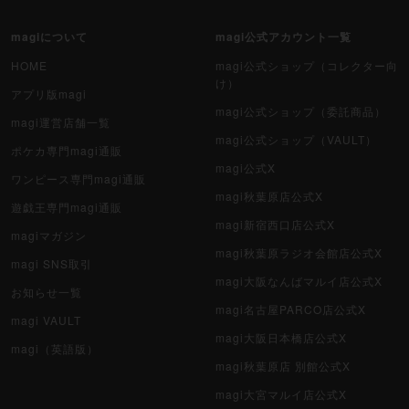
magiについて
magi公式アカウント一覧
HOME
magi公式ショップ（コレクター向
け）
アプリ版magi
magi公式ショップ（委託商品）
magi運営店舗一覧
magi公式ショップ（VAULT）
ポケカ専門magi通販
magi公式X
ワンピース専門magi通販
magi秋葉原店公式X
遊戯王専門magi通販
magi新宿西口店公式X
magiマガジン
magi秋葉原ラジオ会館店公式X
magi SNS取引
magi大阪なんばマルイ店公式X
お知らせ一覧
magi名古屋PARCO店公式X
magi VAULT
magi大阪日本橋店公式X
magi（英語版）
magi秋葉原店 別館公式X
magi大宮マルイ店公式X