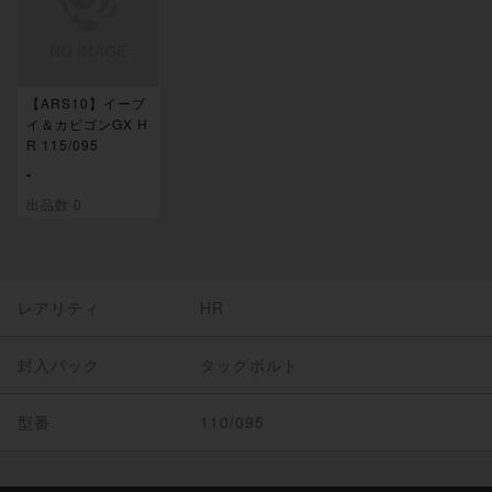
【ARS10】イーブ
イ＆カビゴンGX H
R 115/095
-
出品数 0
レアリティ
HR
封入パック
タッグボルト
型番
110/095