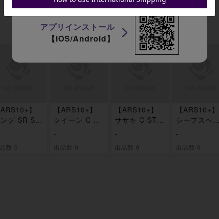
アプリインストール
【iOS/Android】
ARS10+】
【ARS10+】
【ARS10+】
【ARS10+】
ング SR ST
クイーン C ST
ササキ C ST0
シープスヘ
4-004
04-005
4-006
ド C ST04-
-
-
-
7
品数 0
出品数 0
出品数 0
出品数 0