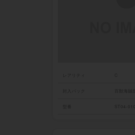
レアリティ
C
封入パック
百獣海賊
型番
ST04-01