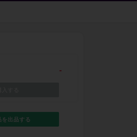
-
購入する
品を出品する