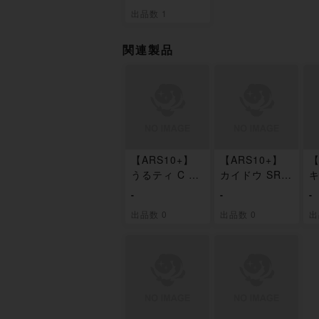
出品数 1
関連製品
【ARS10+】
【ARS10+】
【
うるティ C ST
カイドウ SR S
キ
04-002
T04-003
0
-
-
-
出品数 0
出品数 0
出