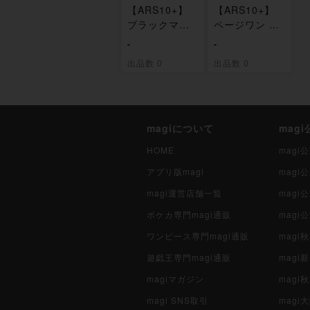
【ARS10+】
【ARS10+】
ブラックマリ
ページワン C
ア C ST04-01
ST04-012
-
-
1
出品数 0
出品数 0
magiについて
mag
HOME
mag
アプリ版magi
mag
magi運営店舗一覧
magi
ポケカ専門magi通販
magi
ワンピース専門magi通販
magi
遊戯王専門magi通販
magi
magiマガジン
mag
magi SNS取引
mag