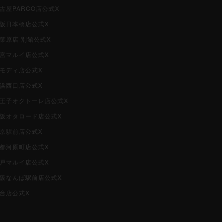
名古屋PARCO店公式X
大阪日本橋店公式X
秋葉原店 別館公式X
大宮マルイ店公式X
柏モディ店公式X
横浜西口店公式X
i八王子オクトーレ店公式X
i大阪オタロード店公式X
東京駅前店公式X
京都河原町店公式X
神戸マルイ店公式X
i大阪なんば駅前店公式X
仙台店公式X