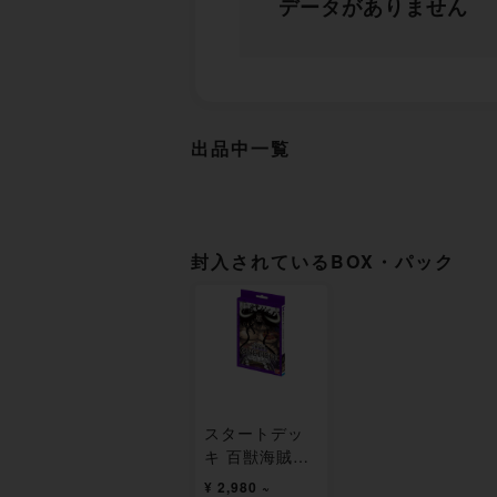
データがありません
出品中一覧
封入されているBOX・パック
スタートデッ
キ 百獣海賊団
【ST-04】
¥ 2,980 ~