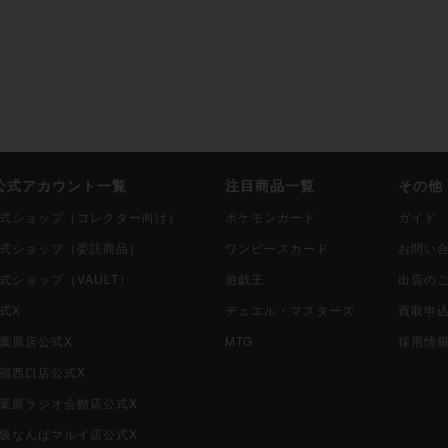
i公式アカウント一覧
注目商品一覧
その他
i公式ショップ（コレクター向け）
ポケモンカード
ガイド
i公式ショップ（委託商品）
ワンピースカード
お問い
公式ショップ（VAULT）
遊戯王
出店の
公式X
デュエル・マスターズ
買取申
秋葉原店公式X
MTG
採用情
新宿西口店公式X
i秋葉原ラジオ会館店公式X
i大阪なんばマルイ店公式X