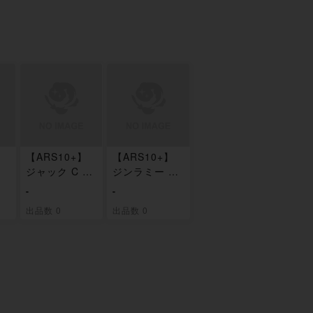
【ARS10+】
【ARS10+】
ッ
ジャック C ST
ジンラミー C
00
04-008
ST04-009
-
-
出品数 0
出品数 0