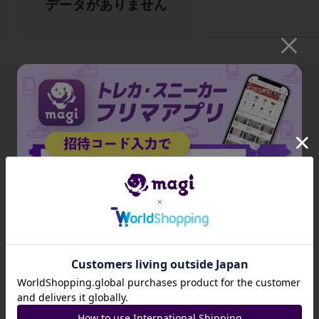
データがありません
出品がありません
招待コード
JA9XS8