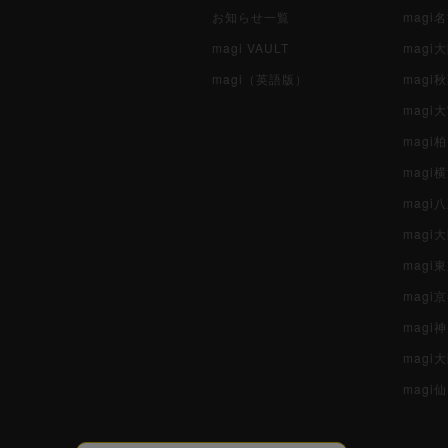
お知らせ一覧
magi
magi VAULT
magi
magi（英語版）
magi
magi
magi
magi
mag
mag
magi
magi
magi
mag
magi