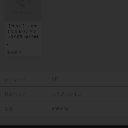
【PSA10】メガヤ
ミラミ＆バンギラ
スGX SR 101/094
-
出品数 0
レアリティ
SR
封入パック
ミラクルツイン
型番
095/094