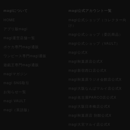
magiについて
magi公式アカウント一覧
HOME
magi公式ショップ（コレクター向
け）
アプリ版magi
magi公式ショップ（委託商品）
magi運営店舗一覧
magi公式ショップ（VAULT）
ポケカ専門magi通販
magi公式X
ワンピース専門magi通販
magi秋葉原店公式X
遊戯王専門magi通販
magi新宿西口店公式X
magiマガジン
magi秋葉原ラジオ会館店公式X
magi SNS取引
magi大阪なんばマルイ店公式X
お知らせ一覧
magi名古屋PARCO店公式X
magi VAULT
magi大阪日本橋店公式X
magi（英語版）
magi秋葉原店 別館公式X
magi大宮マルイ店公式X