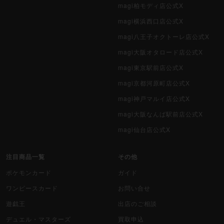
magi柏モディ店公式X
magi横浜西口店公式X
magi八王子オクトーレ店公式X
magi大阪オタロード店公式X
magi東京駅前店公式X
magi京都河原町店公式X
magi神戸マルイ店公式X
magi大阪なんば駅前店公式X
magi仙台店公式X
注目商品一覧
その他
ポケモンカード
ガイド
ワンピースカード
お問い合せ
遊戯王
出店のご相談
デュエル・マスターズ
買取申込