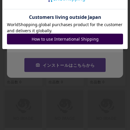
関連製品
招待コード
JA9XS8
コピーする
【PSA10】ともだ
【PSA10】ポケギ
【PSA10】ミステ
ちてちょう TR 09
ア3.0 TR 092/094
リートレジャー TR
インストールはこちらから
1/094
093/094
-
-
-
出品数 0
出品数 0
出品数 0