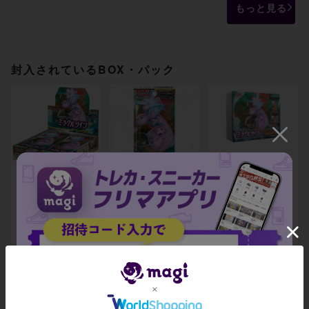
もっと見る
封入されているBOX・パック
ミラクルツイン 未
ミラクルツイン 未
拡張パック ミラク
開封BOX
開封パック
ルツイン ポケモン
センター限定セッ
ト 未開封BOX
-
-
-
出品数 0
出品数 0
出品数 0