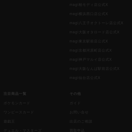
magi柏モディ店公式X
magi横浜西口店公式X
magi八王子オクトーレ店公式X
magi大阪オタロード店公式X
magi東京駅前店公式X
magi京都河原町店公式X
magi神戸マルイ店公式X
magi大阪なんば駅前店公式X
magi仙台店公式X
注目商品一覧
その他
ポケモンカード
ガイド
ワンピースカード
お問い合せ
遊戯王
出店のご相談
デュエル・マスターズ
買取申込