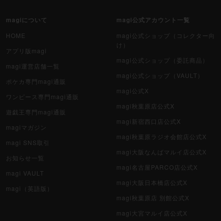
magiについて
magi公式アカウント一覧
HOME
magi公式ショップ（コレクター向
け）
アプリ版magi
magi公式ショップ（委託商品）
magi運営店舗一覧
magi公式ショップ（VAULT）
ポケカ専門magi通販
magi公式X
ワンピース専門magi通販
magi秋葉原店公式X
遊戯王専門magi通販
magi新宿西口店公式X
magiマガジン
magi秋葉原ラジオ会館店公式X
magi SNS取引
magi大阪なんばマルイ店公式X
お知らせ一覧
magi名古屋PARCO店公式X
magi VAULT
magi大阪日本橋店公式X
magi（英語版）
magi秋葉原店 別館公式X
magi大宮マルイ店公式X