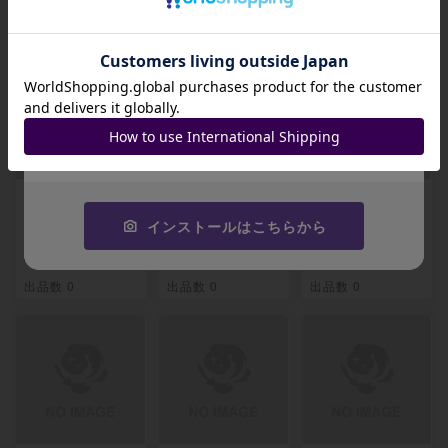
関連製品
招待コード
JA9XS8
コピーする
【PSA9】ピカチュ
【PSA9】ゲンガー
【PSA9】ゲンガー
ウ＆ゼクロムGX S
＆ミミッキュGX S
＆ミミッキュGX S
インストールはこちらから
R 101/095
R 102/095
R 103/095
-
-
-
出品数 0
出品数 0
出品数 0