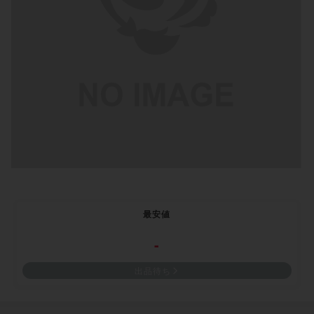
最安値
-
出品待ち