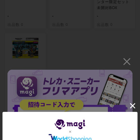
ンター限定セット
未開封BOX
-
-
-
出品数 0
出品数 0
出品数 0
拡張パック「タッ
グボルト」発売記
念 イオン限定スペ
シャルパック 未開
封BOX
-
出品数 0