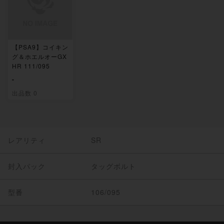
【PSA9】コイキン
グ＆ホエルオーGX
HR 111/095
-
出品数 0
レアリティ
SR
封入パック
タッグボルト
型番
106/095