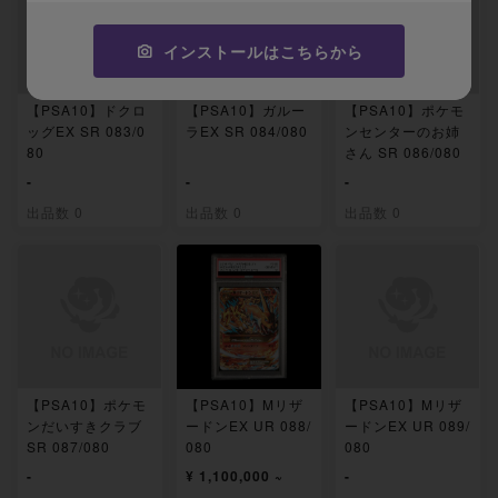
インストールはこちらから
【PSA10】ドクロ
【PSA10】ガルー
【PSA10】ポケモ
ッグEX SR 083/0
ラEX SR 084/080
ンセンターのお姉
80
さん SR 086/080
-
-
-
出品数 0
出品数 0
出品数 0
【PSA10】ポケモ
【PSA10】Mリザ
【PSA10】Mリザ
ンだいすきクラブ
ードンEX UR 088/
ードンEX UR 089/
SR 087/080
080
080
-
¥ 1,100,000 ~
-