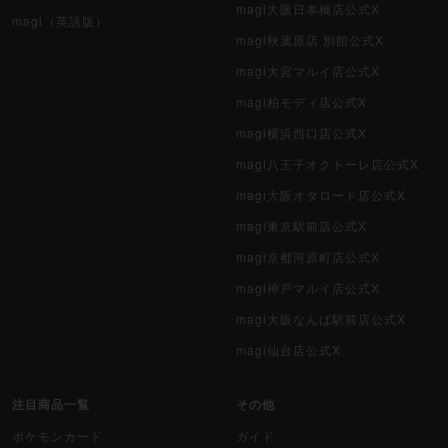
magi大阪日本橋店公式X
magi（英語版）
magi秋葉原店 別館公式X
magi大宮マルイ店公式X
magi柏モディ店公式X
magi横浜西口店公式X
magi八王子オクトーレ店公式X
magi大阪オタロード店公式X
magi東京駅前店公式X
magi京都河原町店公式X
magi神戸マルイ店公式X
magi大阪なんば駅前店公式X
magi仙台店公式X
注目商品一覧
その他
ポケモンカード
ガイド