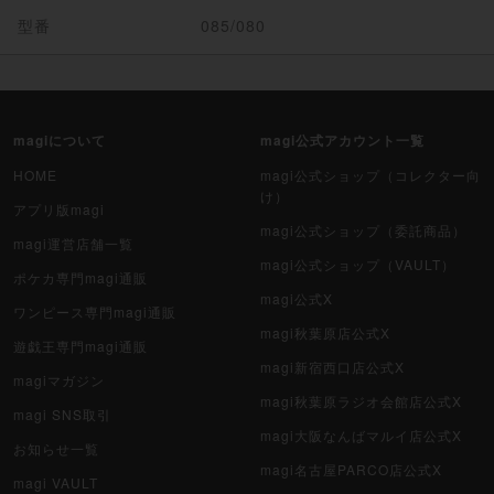
型番
085/080
magiについて
magi公式アカウント一覧
HOME
magi公式ショップ（コレクター向
け）
アプリ版magi
magi公式ショップ（委託商品）
magi運営店舗一覧
magi公式ショップ（VAULT）
ポケカ専門magi通販
magi公式X
ワンピース専門magi通販
magi秋葉原店公式X
遊戯王専門magi通販
magi新宿西口店公式X
magiマガジン
magi秋葉原ラジオ会館店公式X
magi SNS取引
magi大阪なんばマルイ店公式X
お知らせ一覧
magi名古屋PARCO店公式X
magi VAULT