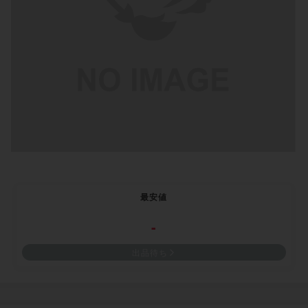
最安値
-
出品待ち