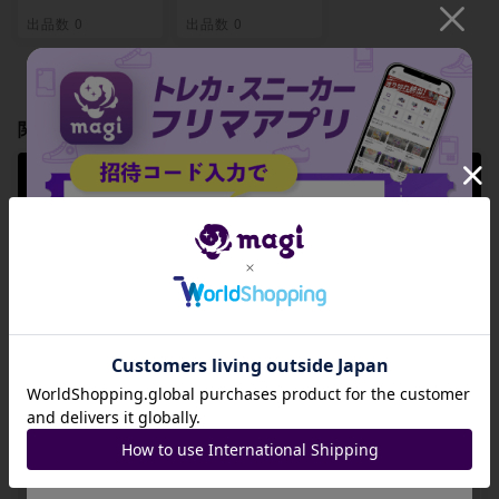
出品数 0
出品数 0
関連製品
【PSA10】Mガル
【PSA10】リザー
【PSA10】ジバコ
ーラEX RR 065/0
ドンEX SR 081/0
イルEX SR 082/0
80
80
80
招待コード
-
-
-
JA9XS8
出品数 1
出品数 0
出品数 0
コピーする