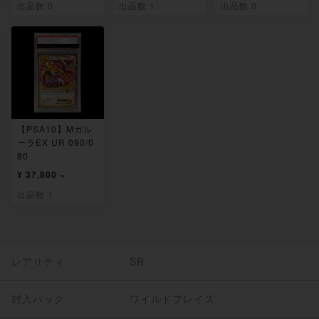
出品数 0
出品数 1
出品数 0
【PSA10】Mガル
ーラEX UR 090/0
80
¥ 37,800 ~
出品数 1
レアリティ
SR
封入パック
ワイルドブレイズ