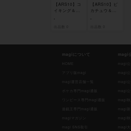
【ARS10】コ
【ARS10】ピ
イキング＆ホ
カチュウ＆ゼ
エルオーGX H
クロムGX HR
-
-
R 111/095
112/095
出品数 0
出品数 0
magiについて
mag
HOME
mag
アプリ版magi
mag
magi運営店舗一覧
magi
ポケカ専門magi通販
magi
ワンピース専門magi通販
magi
遊戯王専門magi通販
magi
magiマガジン
mag
magi SNS取引
mag