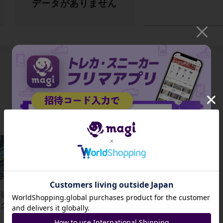
データがありません
出品がありません
招待コード
張パック タ
拡張パック
グボルト ポ
「タッグボル
JA9XS8
ケモンセンタ
ト」発売記念
-