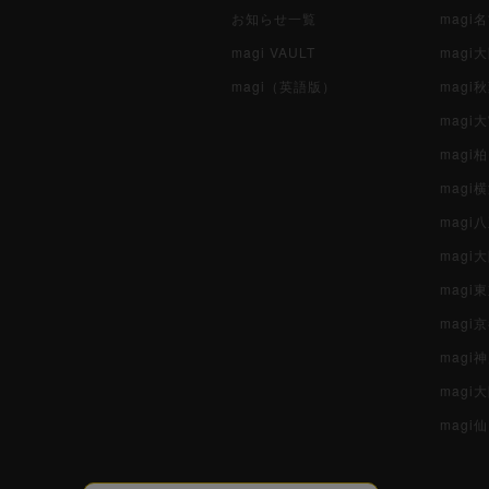
お知らせ一覧
magi
magi VAULT
magi
magi（英語版）
magi
magi
magi
magi
mag
mag
magi
magi
magi
mag
magi