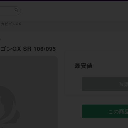
カビゴンGX
ム
GX SR 106/095
最安値
この商