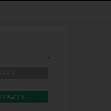
-
購入する
品を出品する