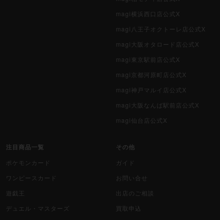
magi横浜西口店公式X
magi八王子オクトーレ店公式X
magi大阪オタロード店公式X
magi東京駅前店公式X
magi京都河原町店公式X
magi神戸マルイ店公式X
magi大阪なんば駅前店公式X
magi仙台店公式X
注目商品一覧
その他
ポケモンカード
ガイド
ワンピースカード
お問い合せ
遊戯王
出店のご相談
デュエル・マスターズ
買取申込