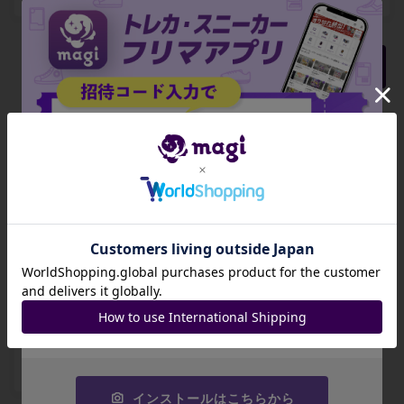
4
1
もっと見る
封入されているBOX・パック
招待コード
JA9XS8
ハイクラスパック
ハイクラスパック
VSTARユニバース
VSTARユニバース
コピーする
未開封BOX
未開封パック
¥ 20,000 ~
¥ 1,999 ~
出品数 14
出品数 21
インストールはこちらから