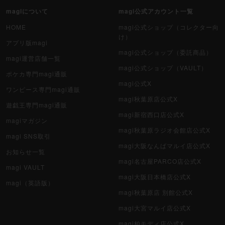
magiについて
magi公式アカウント一覧
HOME
magi公式ショップ（コレクター向
け）
アプリ版magi
magi公式ショップ（委託商品）
magi運営店舗一覧
magi公式ショップ（VAULT）
ポケカ専門magi通販
magi公式X
ワンピース専門magi通販
magi秋葉原店公式X
遊戯王専門magi通販
magi新宿西口店公式X
magiマガジン
magi秋葉原ラジオ会館店公式X
magi SNS取引
magi大阪なんばマルイ店公式X
お知らせ一覧
magi名古屋PARCO店公式X
magi VAULT
magi大阪日本橋店公式X
magi（英語版）
magi秋葉原店 別館公式X
magi大宮マルイ店公式X
magi柏モディ店公式X