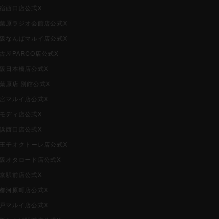
新宿西口店公式X
i秋葉原ラジオ会館店公式X
i大阪なんばマルイ店公式X
名古屋PARCO店公式X
大阪日本橋店公式X
秋葉原店 別館公式X
大宮マルイ店公式X
柏モディ店公式X
横浜西口店公式X
i八王子オクトーレ店公式X
i大阪オタロード店公式X
東京駅前店公式X
京都河原町店公式X
神戸マルイ店公式X