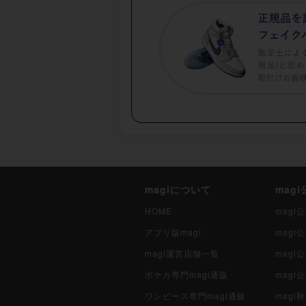
magiについて
mag
HOME
mag
アプリ版magi
mag
magi運営店舗一覧
magi
ポケカ専門magi通販
magi
ワンピース専門magi通販
magi