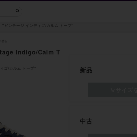
R "ビンテージ インディゴ/カルム トープ"
00番台
tage Indigo/Calm T
ディゴ/カルム トープ"
新品
サイズ
中古