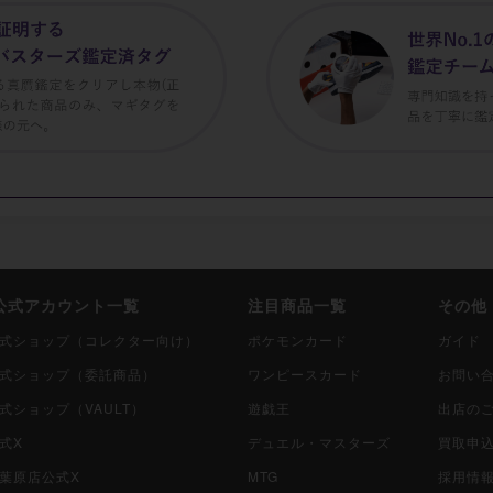
i公式アカウント一覧
注目商品一覧
その他
i公式ショップ（コレクター向け）
ポケモンカード
ガイド
i公式ショップ（委託商品）
ワンピースカード
お問い
公式ショップ（VAULT）
遊戯王
出店の
公式X
デュエル・マスターズ
買取申
秋葉原店公式X
MTG
採用情