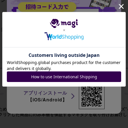
出品がありません
テージ インディゴ/カルム トープ"の中古出品一覧
出品がありません
招待コード
JA9XS8
アプリインストール
【iOS/Android】
ため、プロフェッショナル真贋鑑定サービス”フェイクバスターズ
クリアした商品にのみ本物を保証するマギタグを取り付けお届けし