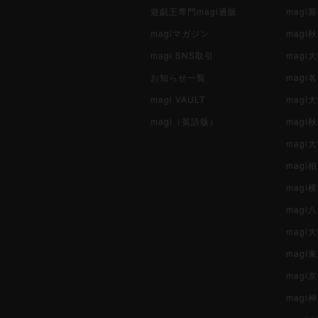
遊戯王専門magi通販
magi
magiマガジン
mag
magi SNS取引
mag
お知らせ一覧
magi
magi VAULT
magi
magi（英語版）
magi
magi
magi
magi
mag
mag
magi
magi
magi