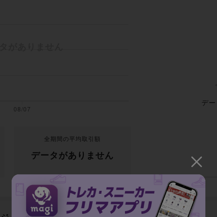
デー
全期間の平均取引額
データがありません
テージ インディゴ/カルム トープ"の新品出品一覧