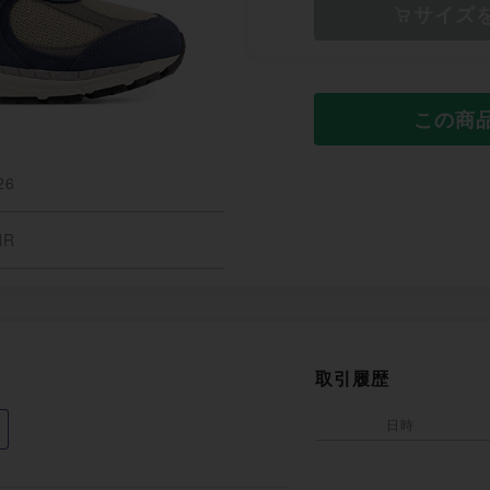
サイズ
この商
26
HR
取引履歴
日時