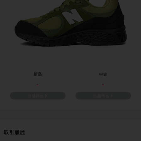
新品
中古
-
-
出品待ち
出品待ち
取引履歴