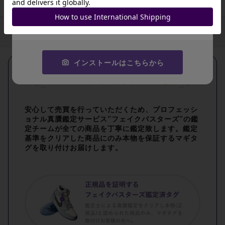
JA9XS8
スタイルコード
M200RRBA
コピーする
インストールはこちらから
安心して売買を行っていただくため、プロフェッシ
ョナル真贋鑑定サービス”フェイクバスターズ”の鑑
定チームが全ての商品を丁寧に鑑定致します。鑑定
基準をクリアした商品にのみ本物を保証するマギタ
グを取り付けお届けします。