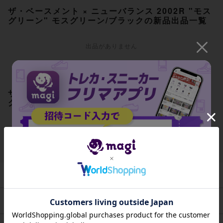
ザ・ベースメント × ニューバランス 2002R "モス
グリーン" モスグリーン/ブラックの新品出品一覧
出品がありません
ザ・ベースメント × ニューバランス 2002R "モス
グリーン" モスグリーン/ブラックの中古出品一覧
出品がありません
発売日
2023/02/11
定価
¥19,630
招待コード