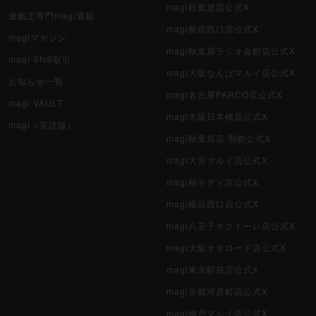
magi秋葉原店公式X
遊戯王専門magi通販
magi新宿西口店公式X
magiマガジン
magi秋葉原ラジオ会館店公式X
magi SNS取引
magi大阪なんばマルイ店公式X
お知らせ一覧
magi名古屋PARCO店公式X
magi VAULT
magi大阪日本橋店公式X
magi（英語版）
magi秋葉原店 別館公式X
magi大宮マルイ店公式X
magi柏モディ店公式X
magi横浜西口店公式X
magi八王子オクトーレ店公式X
magi大阪オタロード店公式X
magi東京駅前店公式X
magi京都河原町店公式X
magi神戸マルイ店公式X