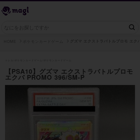
グズマ エクストラバトルプロモ エク
HOME
ポケモンカードゲーム
トレカ/
ポケモンカードゲーム/
ポケモンカードゲーム
【PSA10】グズマ エクストラバトルプロモ
エクバ PROMO 396/SM-P