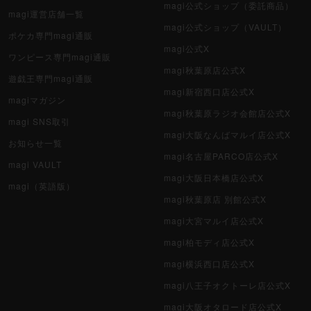
magi公式ショップ（委託商品）
magi運営店舗一覧
magi公式ショップ（VAULT）
ポケカ専門magi通販
magi公式X
ワンピース専門magi通販
magi秋葉原店公式X
遊戯王専門magi通販
magi新宿西口店公式X
magiマガジン
magi秋葉原ラジオ会館店公式X
magi SNS取引
magi大阪なんばマルイ店公式X
お知らせ一覧
magi名古屋PARCO店公式X
magi VAULT
magi大阪日本橋店公式X
magi（英語版）
magi秋葉原店 別館公式X
magi大宮マルイ店公式X
magi柏モディ店公式X
magi横浜西口店公式X
magi八王子オクトーレ店公式X
magi大阪オタロード店公式X