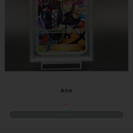
最安値
-
出品待ち