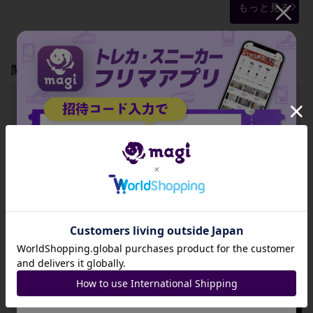
もっと見る
関連製品
【PSA10】カヒリ
【PSA10】ジャッ
【PSA10】シロナ
PROMO 333/SM-
ジマン PROMO 33
PROMO 335/SM-
P
4/SM-P
P
招待コード
-
-
-
出品数 0
出品数 0
出品数 0
JA9XS8
コピーする