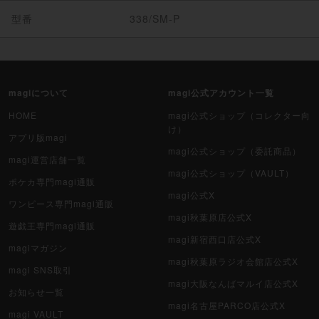
型番
338/SM-P
magiについて
magi公式アカウント一覧
HOME
magi公式ショップ（コレクター向
け）
アプリ版magi
magi公式ショップ（委託商品）
magi運営店舗一覧
magi公式ショップ（VAULT）
ポケカ専門magi通販
magi公式X
ワンピース専門magi通販
magi秋葉原店公式X
遊戯王専門magi通販
magi新宿西口店公式X
magiマガジン
magi秋葉原ラジオ会館店公式X
magi SNS取引
magi大阪なんばマルイ店公式X
お知らせ一覧
magi名古屋PARCO店公式X
magi VAULT