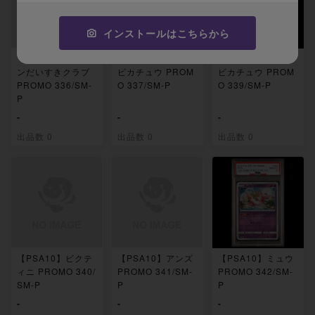
インストールはこちらから
【PSA10】ポケモ
【PSA10】名探偵
【PSA10】名探偵
ンだいすきクラブ
ピカチュウ PROM
ピカチュウ PROM
PROMO 336/SM-
O 337/SM-P
O 339/SM-P
P
-
-
-
出品数 0
出品数 0
出品数 0
【PSA10】ビクテ
【PSA10】アンズ
【PSA10】ミュウ
ィニ PROMO 340/
PROMO 341/SM-
PROMO 342/SM-
SM-P
P
P
-
-
-