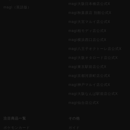
magi大阪日本橋店公式X
magi（英語版）
magi秋葉原店 別館公式X
magi大宮マルイ店公式X
magi柏モディ店公式X
magi横浜西口店公式X
magi八王子オクトーレ店公式X
magi大阪オタロード店公式X
magi東京駅前店公式X
magi京都河原町店公式X
magi神戸マルイ店公式X
magi大阪なんば駅前店公式X
magi仙台店公式X
注目商品一覧
その他
ポケモンカード
ガイド