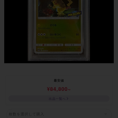
最安値
¥
84,800
~
出品一覧へ
枚数を選択して購入