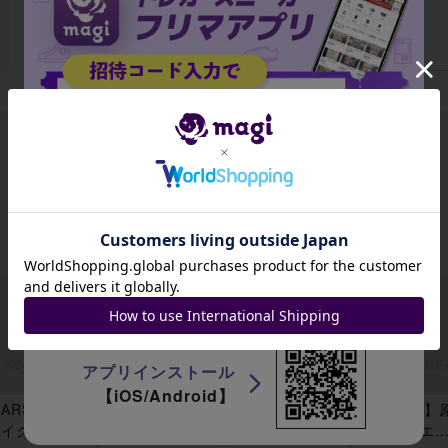
データがありません
出品がありません
招待コード
JA9XS8
アプリインストール
【iOS/Android】
ARS10】ド
【ARS10】全
【ARS10】冒
【ARS10】
レイクの孵卵
知 神話レア 3
涜的布告 レア
初の嵐、エ