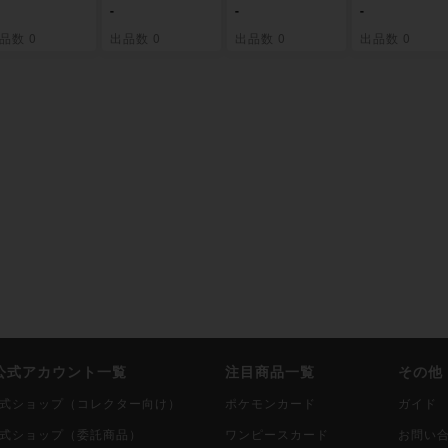
 レア 374/0
79/0
382/0
ーリ レア 39
-
-
-
0
品数 0
出品数 0
出品数 0
出品数 0
i公式アカウント一覧
注目商品一覧
その他
i公式ショップ（コレクター向け）
ポケモンカード
ガイド
i公式ショップ（委託商品）
ワンピースカード
お問い