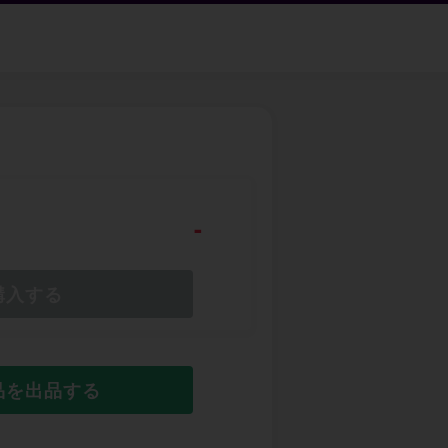
-
購入する
品を出品する