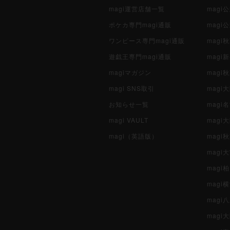
magi運営店舗一覧
magi
ポケカ専門magi通販
magi
ワンピース専門magi通販
magi
遊戯王専門magi通販
magi
magiマガジン
mag
magi SNS取引
mag
お知らせ一覧
magi
magi VAULT
magi
magi（英語版）
magi
magi
magi
magi
mag
mag