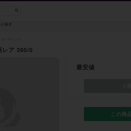
炎の暴君
・ギャザリング
ア 395/0
最安値
この商