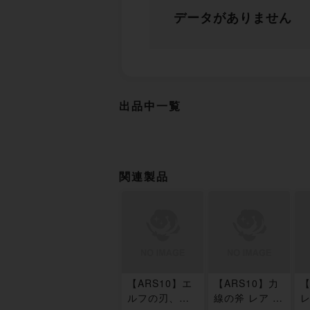
データがありません
出品中一覧
関連製品
【ARS10】エ
【ARS10】力
【
ルフの刃、ラ
線の斧 レア 3