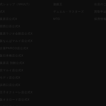
公式ショップ（VAULT）
遊戯王
出店の
公式X
デュエル・マスターズ
買取申
秋葉原店公式X
MTG
採用情
新宿西口店公式X
i秋葉原ラジオ会館店公式X
i大阪なんばマルイ店公式X
名古屋PARCO店公式X
大阪日本橋店公式X
秋葉原店 別館公式X
大宮マルイ店公式X
柏モディ店公式X
横浜西口店公式X
i八王子オクトーレ店公式X
i大阪オタロード店公式X