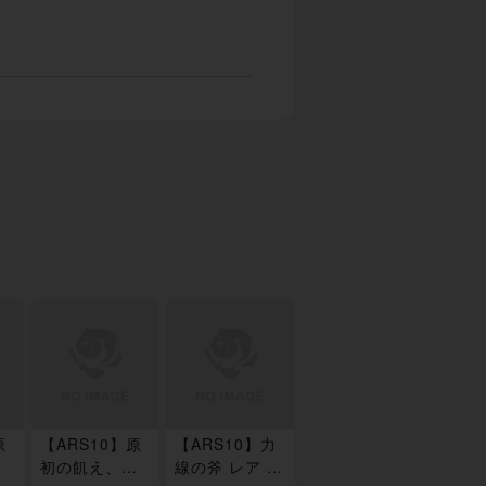
原
【ARS10】原
【ARS10】力
タ
初の飢え、ガ
線の斧 レア 4