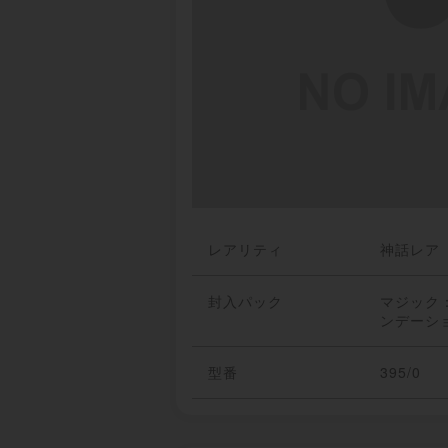
レアリティ
神話レア
封入パック
マジック
ンデーシ
型番
395/0