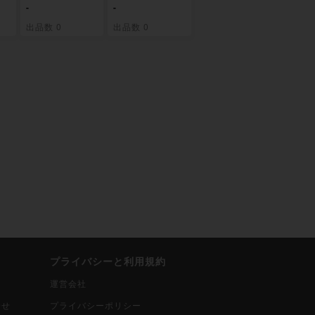
1/
ルタ レア 397/
14/0
-
-
0
出品数 0
出品数 0
プライバシーと利用規約
運営会社
合せ
プライバシーポリシー